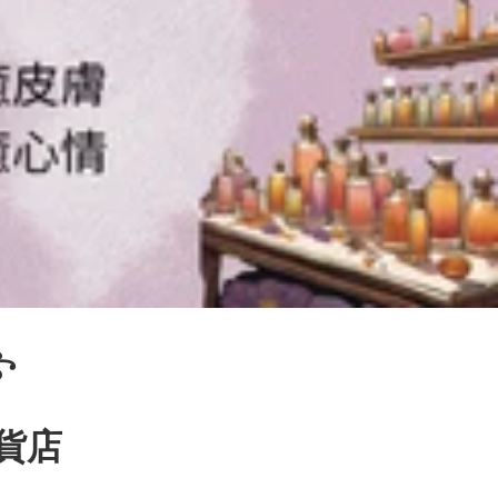
꧂
百貨店