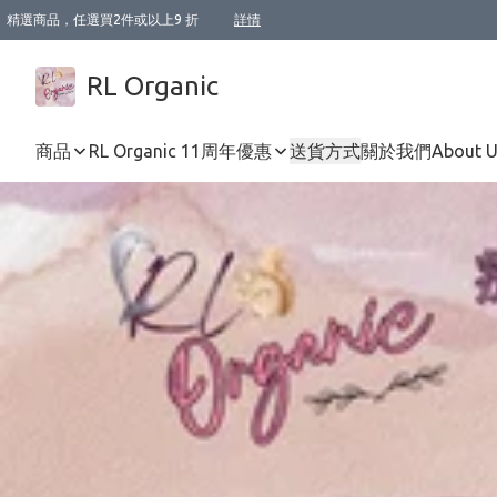
精選商品，任選買2件或以上9 折
詳情
XI周年優惠【新品自由選2件88折/3件85折】
XI周年優惠【Chakra 脈輪平衡自由選2件9折/3件85折/5件8折】
Florame 肌底自由選 2支9折 3支85折
XI周年優惠【蟲蟲退散 · 防衛結界﹞系列2件9折】
Sunki 任選2件95折
BIOFFICINA TOSCANA 任選2支9折 3支85折
Lamav 任選1件9折 2件85折
Mukti Organics 指定產品任選1件9折, 2件88折 3件85折
Intelligent Nutrients Skincare 任選2件9折
deodorant 任選2件88折
化妝品 任選2件95折
XI周年優惠【身心靈單品 任選2件9折/3件85折/5件8折】
XI周年優惠 【精油/香水 任選2件9折/3件85折/5件8折】
XI周年優惠【「關節到肌膚」全效養護 BODY OIL 組2件88折/3件85折】
XI周年優惠【夏日有機物理防曬套裝2件88折】
XI周年優惠【夏日潔面隨意選2件88折/3件85折】
XI周年優惠【逆齡奇蹟抗氧 11 自由選2件88折/3件85折/4件或以上8折】
新會員首次購物即享全單 95 折優惠！
成為VIP / VVIP 可享有生日月現金扣減獎賞優惠 !! 記得去賬户資料填上生日日期啦 !
選用順豐速運，滿$500 免運費
本地速遞 京東 送住宅/ 工商地址 $400 免運費
澳門訂單選用順豐速運，滿$800 免運費
詳情
詳情
詳情
詳情
詳情
詳情
詳情
詳情
詳情
詳情
詳情
詳情
詳情
詳情
詳情
詳情
詳情
RL Organic
商品
RL Organic 11周年優惠
送貨方式
關於我們
About 