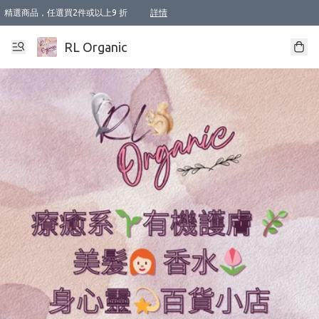
精選商品，任選買2件或以上9 折
詳情
XI周年優惠【新品自由選2件88折/3件85折】
XI周年優惠【Chakra 脈輪平衡自由選2件9折/3件85折/5件8折】
Florame 肌底自由選 2支9折 3支85折
XI周年優惠【蟲蟲退散 · 防衛結界﹞系列2件9折】
Sunki 任選2件95折
BIOFFICINA TOSCANA 任選2支9折 3支85折
Lamav 任選1件9折 2件85折
Mukti Organics 指定產品任選1件9折, 2件88折 3件85折
Intelligent Nutrients Skincare 任選2件9折
deodorant 任選2件88折
化妝品 任選2件95折
XI周年優惠【身心靈單品 任選2件9折/3件85折/5件8折】
XI周年優惠 【精油/香水 任選2件9折/3件85折/5件8折】
XI周年優惠【「關節到肌膚」全效養護 BODY OIL 組2件88折/3件85折】
XI周年優惠【夏日有機物理防曬套裝2件88折】
XI周年優惠【夏日潔面隨意選2件88折/3件85折】
XI周年優惠【逆齡奇蹟抗氧 11 自由選2件88折/3件85折/4件或以上8折】
新會員首次購物即享全單 95 折優惠！
成為VIP / VVIP 可享有生日月現金扣減獎賞優惠 !! 記得去賬户資料填上生日日期啦 !
選用順豐速運，滿$500 免運費
本地速遞 京東 送住宅/ 工商地址 $400 免運費
澳門訂單選用順豐速運，滿$800 免運費
詳情
詳情
詳情
詳情
詳情
詳情
詳情
詳情
詳情
詳情
詳情
詳情
詳情
詳情
詳情
詳情
詳情
RL Organic