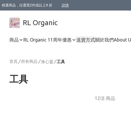
精選商品，任選買2件或以上9 折
詳情
XI周年優惠【新品自由選2件88折/3件85折】
XI周年優惠【Chakra 脈輪平衡自由選2件9折/3件85折/5件8折】
Florame 肌底自由選 2支9折 3支85折
XI周年優惠【蟲蟲退散 · 防衛結界﹞系列2件9折】
Sunki 任選2件95折
BIOFFICINA TOSCANA 任選2支9折 3支85折
Lamav 任選1件9折 2件85折
Mukti Organics 指定產品任選1件9折, 2件88折 3件85折
Intelligent Nutrients Skincare 任選2件9折
deodorant 任選2件88折
化妝品 任選2件95折
XI周年優惠【身心靈單品 任選2件9折/3件85折/5件8折】
XI周年優惠 【精油/香水 任選2件9折/3件85折/5件8折】
XI周年優惠【「關節到肌膚」全效養護 BODY OIL 組2件88折/3件85折】
XI周年優惠【夏日有機物理防曬套裝2件88折】
XI周年優惠【夏日潔面隨意選2件88折/3件85折】
XI周年優惠【逆齡奇蹟抗氧 11 自由選2件88折/3件85折/4件或以上8折】
新會員首次購物即享全單 95 折優惠！
成為VIP / VVIP 可享有生日月現金扣減獎賞優惠 !! 記得去賬户資料填上生日日期啦 !
選用順豐速運，滿$500 免運費
本地速遞 京東 送住宅/ 工商地址 $400 免運費
澳門訂單選用順豐速運，滿$800 免運費
詳情
詳情
詳情
詳情
詳情
詳情
詳情
詳情
詳情
詳情
詳情
詳情
詳情
詳情
詳情
詳情
詳情
RL Organic
商品
RL Organic 11周年優惠
送貨方式
關於我們
About 
首頁
/
所有商品
/
/
身心靈
工具
工具
12項 商品