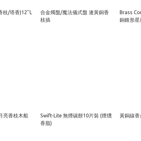
/塔香)12''L
合金燭盤/魔法儀式盤 連黃銅香
Brass Co
枝插
銅錐形星星
星星月亮香枝木船
Swift-Lite 無煙碳餅10片裝 (煙燻
黃銅線香
香脂)