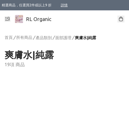
精選商品，任選買2件或以上9 折
詳情
XI周年優惠【新品自由選2件88折/3件85折】
XI周年優惠【Chakra 脈輪平衡自由選2件9折/3件85折/5件8折】
Florame 肌底自由選 2支9折 3支85折
XI周年優惠【蟲蟲退散 · 防衛結界﹞系列2件9折】
Sunki 任選2件95折
BIOFFICINA TOSCANA 任選2支9折 3支85折
Lamav 任選1件9折 2件85折
Mukti Organics 指定產品任選1件9折, 2件88折 3件85折
Intelligent Nutrients Skincare 任選2件9折
deodorant 任選2件88折
化妝品 任選2件95折
XI周年優惠【身心靈單品 任選2件9折/3件85折/5件8折】
XI周年優惠 【精油/香水 任選2件9折/3件85折/5件8折】
XI周年優惠【「關節到肌膚」全效養護 BODY OIL 組2件88折/3件85折】
XI周年優惠【夏日有機物理防曬套裝2件88折】
XI周年優惠【夏日潔面隨意選2件88折/3件85折】
XI周年優惠【逆齡奇蹟抗氧 11 自由選2件88折/3件85折/4件或以上8折】
新會員首次購物即享全單 95 折優惠！
成為VIP / VVIP 可享有生日月現金扣減獎賞優惠 !! 記得去賬户資料填上生日日期啦 !
選用順豐速運，滿$500 免運費
本地速遞 京東 送住宅/ 工商地址 $400 免運費
澳門訂單選用順豐速運，滿$800 免運費
詳情
詳情
詳情
詳情
詳情
詳情
詳情
詳情
詳情
詳情
詳情
詳情
詳情
詳情
詳情
詳情
詳情
RL Organic
首頁
/
所有商品
/
/
/
產品類別
面部護理
爽膚水|純露
爽膚水|純露
19項 商品