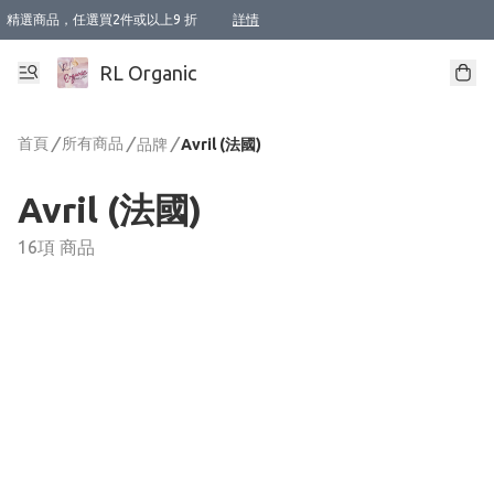
精選商品，任選買2件或以上9 折
詳情
XI周年優惠【新品自由選2件88折/3件85折】
XI周年優惠【Chakra 脈輪平衡自由選2件9折/3件85折/5件8折】
Florame 肌底自由選 2支9折 3支85折
XI周年優惠【蟲蟲退散 · 防衛結界﹞系列2件9折】
Sunki 任選2件95折
BIOFFICINA TOSCANA 任選2支9折 3支85折
Lamav 任選1件9折 2件85折
Mukti Organics 指定產品任選1件9折, 2件88折 3件85折
Intelligent Nutrients Skincare 任選2件9折
deodorant 任選2件88折
化妝品 任選2件95折
XI周年優惠【身心靈單品 任選2件9折/3件85折/5件8折】
XI周年優惠 【精油/香水 任選2件9折/3件85折/5件8折】
XI周年優惠【「關節到肌膚」全效養護 BODY OIL 組2件88折/3件85折】
XI周年優惠【夏日有機物理防曬套裝2件88折】
XI周年優惠【夏日潔面隨意選2件88折/3件85折】
XI周年優惠【逆齡奇蹟抗氧 11 自由選2件88折/3件85折/4件或以上8折】
新會員首次購物即享全單 95 折優惠！
成為VIP / VVIP 可享有生日月現金扣減獎賞優惠 !! 記得去賬户資料填上生日日期啦 !
選用順豐速運，滿$500 免運費
本地速遞 京東 送住宅/ 工商地址 $400 免運費
澳門訂單選用順豐速運，滿$800 免運費
詳情
詳情
詳情
詳情
詳情
詳情
詳情
詳情
詳情
詳情
詳情
詳情
詳情
詳情
詳情
詳情
詳情
RL Organic
首頁
/
所有商品
/
/
品牌
Avril (法國)
Avril (法國)
16項 商品