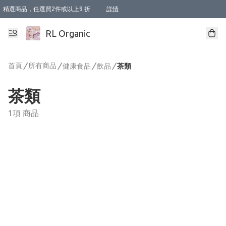
精選商品，任選買2件或以上9 折
詳情
XI周年優惠【新品自由選2件88折/3件85折】
XI周年優惠【Chakra 脈輪平衡自由選2件9折/3件85折/5件8折】
Florame 肌底自由選 2支9折 3支85折
XI周年優惠【蟲蟲退散 · 防衛結界﹞系列2件9折】
Sunki 任選2件95折
BIOFFICINA TOSCANA 任選2支9折 3支85折
Lamav 任選1件9折 2件85折
Mukti Organics 指定產品任選1件9折, 2件88折 3件85折
Intelligent Nutrients Skincare 任選2件9折
deodorant 任選2件88折
化妝品 任選2件95折
XI周年優惠【身心靈單品 任選2件9折/3件85折/5件8折】
XI周年優惠 【精油/香水 任選2件9折/3件85折/5件8折】
XI周年優惠【「關節到肌膚」全效養護 BODY OIL 組2件88折/3件85折】
XI周年優惠【夏日有機物理防曬套裝2件88折】
XI周年優惠【夏日潔面隨意選2件88折/3件85折】
XI周年優惠【逆齡奇蹟抗氧 11 自由選2件88折/3件85折/4件或以上8折】
新會員首次購物即享全單 95 折優惠！
成為VIP / VVIP 可享有生日月現金扣減獎賞優惠 !! 記得去賬户資料填上生日日期啦 !
選用順豐速運，滿$500 免運費
本地速遞 京東 送住宅/ 工商地址 $400 免運費
澳門訂單選用順豐速運，滿$800 免運費
詳情
詳情
詳情
詳情
詳情
詳情
詳情
詳情
詳情
詳情
詳情
詳情
詳情
詳情
詳情
詳情
詳情
RL Organic
首頁
/
所有商品
/
/
/
健康食品
飲品
茶類
茶類
1項 商品