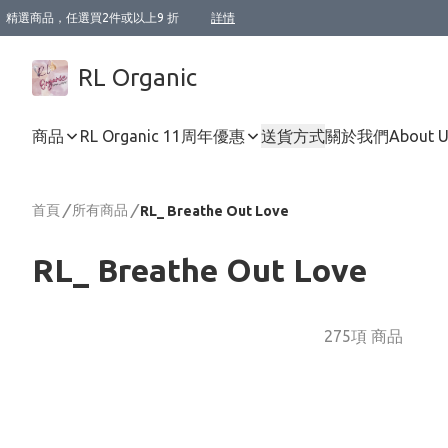
精選商品，任選買2件或以上9 折
詳情
XI周年優惠【新品自由選2件88折/3件85折】
XI周年優惠【Chakra 脈輪平衡自由選2件9折/3件85折/5件8折】
Florame 肌底自由選 2支9折 3支85折
XI周年優惠【蟲蟲退散 · 防衛結界﹞系列2件9折】
Sunki 任選2件95折
BIOFFICINA TOSCANA 任選2支9折 3支85折
Lamav 任選1件9折 2件85折
Mukti Organics 指定產品任選1件9折, 2件88折 3件85折
Intelligent Nutrients Skincare 任選2件9折
deodorant 任選2件88折
化妝品 任選2件95折
XI周年優惠【身心靈單品 任選2件9折/3件85折/5件8折】
XI周年優惠 【精油/香水 任選2件9折/3件85折/5件8折】
XI周年優惠【「關節到肌膚」全效養護 BODY OIL 組2件88折/3件85折】
XI周年優惠【夏日有機物理防曬套裝2件88折】
XI周年優惠【夏日潔面隨意選2件88折/3件85折】
XI周年優惠【逆齡奇蹟抗氧 11 自由選2件88折/3件85折/4件或以上8折】
新會員首次購物即享全單 95 折優惠！
成為VIP / VVIP 可享有生日月現金扣減獎賞優惠 !! 記得去賬户資料填上生日日期啦 !
選用順豐速運，滿$500 免運費
本地速遞 京東 送住宅/ 工商地址 $400 免運費
澳門訂單選用順豐速運，滿$800 免運費
詳情
詳情
詳情
詳情
詳情
詳情
詳情
詳情
詳情
詳情
詳情
詳情
詳情
詳情
詳情
詳情
詳情
RL Organic
商品
RL Organic 11周年優惠
送貨方式
關於我們
About 
首頁
/
所有商品
/
RL_ Breathe Out Love
RL_ Breathe Out Love
275項 商品