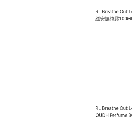
RL Breathe Ou
緩安撫純露100M
RL Breathe Out 
OUDH Perfume 