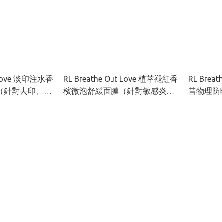
t Love 淡印注水香
RL Breathe Out Love 植萃褪紅香
RL Brea
（針對去印、深
檳微泡舒緩面膜（針對敏感炎症
昔物理防曬
肌膚）50ML