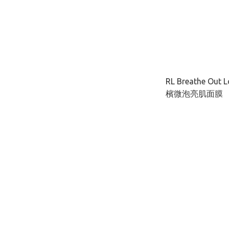
RL Breathe Ou
檳微泡亮肌面膜 
層補濕）50ML