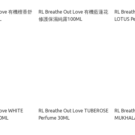
t Love 有機檀香舒
RL Breathe Out Love 有機藍蓮花
RL Breat
L
修護保濕純露100ML
LOTUS P
Love WHITE
RL Breathe Out Love TUBEROSE
RL Breat
30ML
Perfume 30ML
MUKHALA