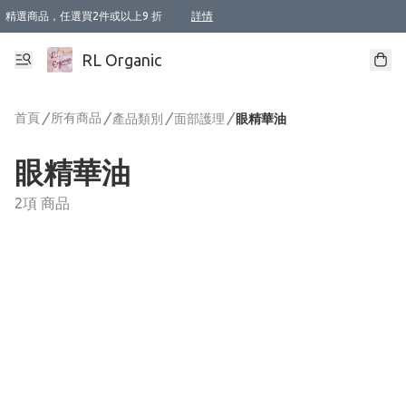
精選商品，任選買2件或以上9 折
詳情
XI周年優惠【新品自由選2件88折/3件85折】
XI周年優惠【Chakra 脈輪平衡自由選2件9折/3件85折/5件8折】
Florame 肌底自由選 2支9折 3支85折
XI周年優惠【蟲蟲退散 · 防衛結界﹞系列2件9折】
Sunki 任選2件95折
BIOFFICINA TOSCANA 任選2支9折 3支85折
Lamav 任選1件9折 2件85折
Mukti Organics 指定產品任選1件9折, 2件88折 3件85折
Intelligent Nutrients Skincare 任選2件9折
deodorant 任選2件88折
化妝品 任選2件95折
XI周年優惠【身心靈單品 任選2件9折/3件85折/5件8折】
XI周年優惠 【精油/香水 任選2件9折/3件85折/5件8折】
XI周年優惠【「關節到肌膚」全效養護 BODY OIL 組2件88折/3件85折】
XI周年優惠【夏日有機物理防曬套裝2件88折】
XI周年優惠【夏日潔面隨意選2件88折/3件85折】
XI周年優惠【逆齡奇蹟抗氧 11 自由選2件88折/3件85折/4件或以上8折】
新會員首次購物即享全單 95 折優惠！
成為VIP / VVIP 可享有生日月現金扣減獎賞優惠 !! 記得去賬户資料填上生日日期啦 !
選用順豐速運，滿$500 免運費
本地速遞 京東 送住宅/ 工商地址 $400 免運費
澳門訂單選用順豐速運，滿$800 免運費
詳情
詳情
詳情
詳情
詳情
詳情
詳情
詳情
詳情
詳情
詳情
詳情
詳情
詳情
詳情
詳情
詳情
RL Organic
首頁
/
所有商品
/
/
/
產品類別
面部護理
眼精華油
眼精華油
2項 商品