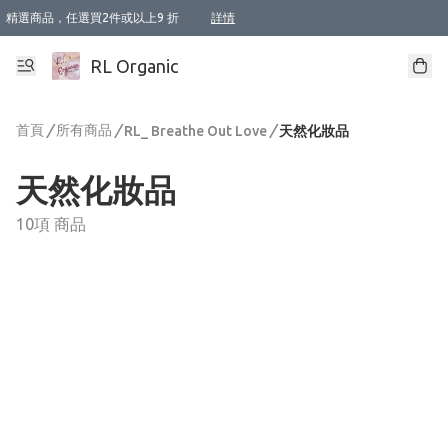
精選商品，任選買2件或以上9 折
詳情
XI周年優惠【新品自由選2件88折/3件85折】
XI周年優惠【Chakra 脈輪平衡自由選2件9折/3件85折/5件8折】
Florame 肌底自由選 2支9折 3支85折
XI周年優惠【蟲蟲退散 · 防衛結界﹞系列2件9折】
Sunki 任選2件95折
BIOFFICINA TOSCANA 任選2支9折 3支85折
Lamav 任選1件9折 2件85折
Mukti Organics 指定產品任選1件9折, 2件88折 3件85折
Intelligent Nutrients Skincare 任選2件9折
deodorant 任選2件88折
化妝品 任選2件95折
XI周年優惠【身心靈單品 任選2件9折/3件85折/5件8折】
XI周年優惠 【精油/香水 任選2件9折/3件85折/5件8折】
XI周年優惠【「關節到肌膚」全效養護 BODY OIL 組2件88折/3件85折】
XI周年優惠【夏日有機物理防曬套裝2件88折】
XI周年優惠【夏日潔面隨意選2件88折/3件85折】
XI周年優惠【逆齡奇蹟抗氧 11 自由選2件88折/3件85折/4件或以上8折】
新會員首次購物即享全單 95 折優惠！
成為VIP / VVIP 可享有生日月現金扣減獎賞優惠 !! 記得去賬户資料填上生日日期啦 !
選用順豐速運，滿$500 免運費
本地速遞 京東 送住宅/ 工商地址 $400 免運費
澳門訂單選用順豐速運，滿$800 免運費
詳情
詳情
詳情
詳情
詳情
詳情
詳情
詳情
詳情
詳情
詳情
詳情
詳情
詳情
詳情
詳情
詳情
RL Organic
首頁
/
所有商品
/
/
RL_ Breathe Out Love
天然化妝品
天然化妝品
10項 商品