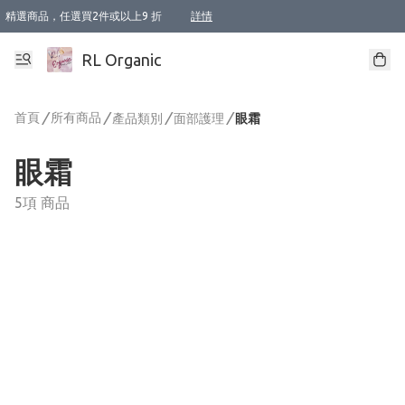
精選商品，任選買2件或以上9 折
詳情
XI周年優惠【新品自由選2件88折/3件85折】
XI周年優惠【Chakra 脈輪平衡自由選2件9折/3件85折/5件8折】
Florame 肌底自由選 2支9折 3支85折
XI周年優惠【蟲蟲退散 · 防衛結界﹞系列2件9折】
Sunki 任選2件95折
BIOFFICINA TOSCANA 任選2支9折 3支85折
Lamav 任選1件9折 2件85折
Mukti Organics 指定產品任選1件9折, 2件88折 3件85折
Intelligent Nutrients Skincare 任選2件9折
deodorant 任選2件88折
化妝品 任選2件95折
XI周年優惠【身心靈單品 任選2件9折/3件85折/5件8折】
XI周年優惠 【精油/香水 任選2件9折/3件85折/5件8折】
XI周年優惠【「關節到肌膚」全效養護 BODY OIL 組2件88折/3件85折】
XI周年優惠【夏日有機物理防曬套裝2件88折】
XI周年優惠【夏日潔面隨意選2件88折/3件85折】
XI周年優惠【逆齡奇蹟抗氧 11 自由選2件88折/3件85折/4件或以上8折】
新會員首次購物即享全單 95 折優惠！
成為VIP / VVIP 可享有生日月現金扣減獎賞優惠 !! 記得去賬户資料填上生日日期啦 !
選用順豐速運，滿$500 免運費
本地速遞 京東 送住宅/ 工商地址 $400 免運費
澳門訂單選用順豐速運，滿$800 免運費
詳情
詳情
詳情
詳情
詳情
詳情
詳情
詳情
詳情
詳情
詳情
詳情
詳情
詳情
詳情
詳情
詳情
RL Organic
首頁
/
所有商品
/
/
/
產品類別
面部護理
眼霜
眼霜
5項 商品