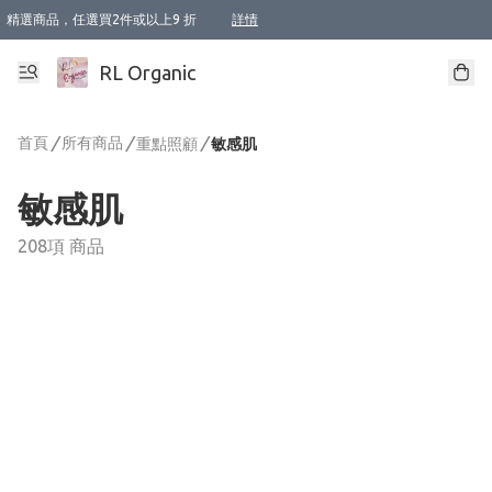
精選商品，任選買2件或以上9 折
詳情
XI周年優惠【新品自由選2件88折/3件85折】
XI周年優惠【Chakra 脈輪平衡自由選2件9折/3件85折/5件8折】
Florame 肌底自由選 2支9折 3支85折
XI周年優惠【蟲蟲退散 · 防衛結界﹞系列2件9折】
Sunki 任選2件95折
BIOFFICINA TOSCANA 任選2支9折 3支85折
Lamav 任選1件9折 2件85折
Mukti Organics 指定產品任選1件9折, 2件88折 3件85折
Intelligent Nutrients Skincare 任選2件9折
deodorant 任選2件88折
化妝品 任選2件95折
XI周年優惠【身心靈單品 任選2件9折/3件85折/5件8折】
XI周年優惠 【精油/香水 任選2件9折/3件85折/5件8折】
XI周年優惠【「關節到肌膚」全效養護 BODY OIL 組2件88折/3件85折】
XI周年優惠【夏日有機物理防曬套裝2件88折】
XI周年優惠【夏日潔面隨意選2件88折/3件85折】
XI周年優惠【逆齡奇蹟抗氧 11 自由選2件88折/3件85折/4件或以上8折】
新會員首次購物即享全單 95 折優惠！
成為VIP / VVIP 可享有生日月現金扣減獎賞優惠 !! 記得去賬户資料填上生日日期啦 !
選用順豐速運，滿$500 免運費
本地速遞 京東 送住宅/ 工商地址 $400 免運費
澳門訂單選用順豐速運，滿$800 免運費
詳情
詳情
詳情
詳情
詳情
詳情
詳情
詳情
詳情
詳情
詳情
詳情
詳情
詳情
詳情
詳情
詳情
RL Organic
首頁
/
所有商品
/
/
重點照顧
敏感肌
敏感肌
208項 商品