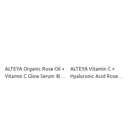
去黃面霜 50ml
ALTEYA Organic Rose Oil +
ALTEYA Vitamin C +
Vitamin C Glow Serum 有機
Hyaluronic Acid Rose
玫瑰彩虹藻透光亮肌精華
Water Hydro Toner 有機玫
30ml
瑰彩虹藻保濕爽膚水120ml