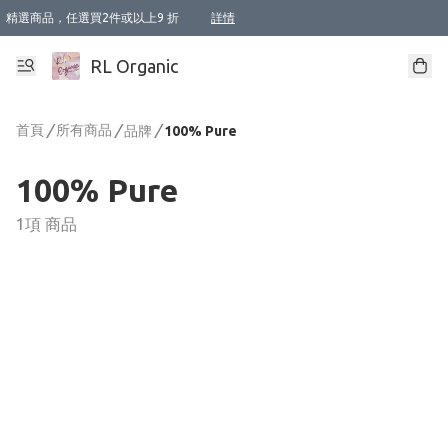
精選商品，任選買2件或以上9 折
詳情
XI周年優惠【新品自由選2件88折/3件85折】
XI周年優惠【Chakra 脈輪平衡自由選2件9折/3件85折/5件8折】
Florame 肌底自由選 2支9折 3支85折
XI周年優惠【蟲蟲退散 · 防衛結界﹞系列2件9折】
Sunki 任選2件95折
BIOFFICINA TOSCANA 任選2支9折 3支85折
Lamav 任選1件9折 2件85折
Mukti Organics 指定產品任選1件9折, 2件88折 3件85折
Intelligent Nutrients Skincare 任選2件9折
deodorant 任選2件88折
化妝品 任選2件95折
XI周年優惠【身心靈單品 任選2件9折/3件85折/5件8折】
XI周年優惠 【精油/香水 任選2件9折/3件85折/5件8折】
XI周年優惠【「關節到肌膚」全效養護 BODY OIL 組2件88折/3件85折】
XI周年優惠【夏日有機物理防曬套裝2件88折】
XI周年優惠【夏日潔面隨意選2件88折/3件85折】
XI周年優惠【逆齡奇蹟抗氧 11 自由選2件88折/3件85折/4件或以上8折】
新會員首次購物即享全單 95 折優惠！
成為VIP / VVIP 可享有生日月現金扣減獎賞優惠 !! 記得去賬户資料填上生日日期啦 !
選用順豐速運，滿$500 免運費
本地速遞 京東 送住宅/ 工商地址 $400 免運費
澳門訂單選用順豐速運，滿$800 免運費
詳情
詳情
詳情
詳情
詳情
詳情
詳情
詳情
詳情
詳情
詳情
詳情
詳情
詳情
詳情
詳情
詳情
RL Organic
首頁
/
所有商品
/
/
品牌
100% Pure
100% Pure
1項 商品