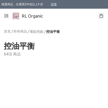
精選商品，任選買2件或以上9 折
詳情
XI周年優惠【新品自由選2件88折/3件85折】
XI周年優惠【Chakra 脈輪平衡自由選2件9折/3件85折/5件8折】
Florame 肌底自由選 2支9折 3支85折
XI周年優惠【蟲蟲退散 · 防衛結界﹞系列2件9折】
Sunki 任選2件95折
BIOFFICINA TOSCANA 任選2支9折 3支85折
Lamav 任選1件9折 2件85折
Mukti Organics 指定產品任選1件9折, 2件88折 3件85折
Intelligent Nutrients Skincare 任選2件9折
deodorant 任選2件88折
化妝品 任選2件95折
XI周年優惠【身心靈單品 任選2件9折/3件85折/5件8折】
XI周年優惠 【精油/香水 任選2件9折/3件85折/5件8折】
XI周年優惠【「關節到肌膚」全效養護 BODY OIL 組2件88折/3件85折】
XI周年優惠【夏日有機物理防曬套裝2件88折】
XI周年優惠【夏日潔面隨意選2件88折/3件85折】
XI周年優惠【逆齡奇蹟抗氧 11 自由選2件88折/3件85折/4件或以上8折】
新會員首次購物即享全單 95 折優惠！
成為VIP / VVIP 可享有生日月現金扣減獎賞優惠 !! 記得去賬户資料填上生日日期啦 !
選用順豐速運，滿$500 免運費
本地速遞 京東 送住宅/ 工商地址 $400 免運費
澳門訂單選用順豐速運，滿$800 免運費
詳情
詳情
詳情
詳情
詳情
詳情
詳情
詳情
詳情
詳情
詳情
詳情
詳情
詳情
詳情
詳情
詳情
RL Organic
首頁
/
所有商品
/
/
重點照顧
控油平衡
控油平衡
64項 商品