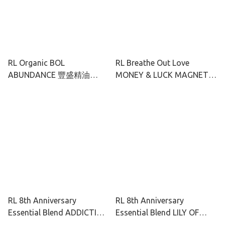
RL Organic BOL
RL Breathe Out Love
ABUNDANCE 豐盛精油
MONEY & LUCK MAGNET
10ml
複方精油10ml
RL 8th Anniversary
RL 8th Anniversary
Essential Blend ADDICTIVE
Essential Blend LILY OF
LOVE 10ml
VALLEY 10ml