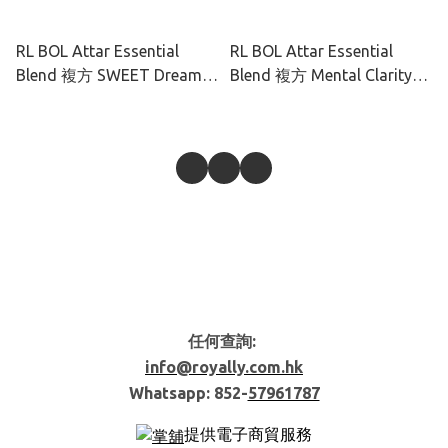
RL BOL Attar Essential
RL BOL Attar Essential
Blend 複方 SWEET Dream
Blend 複方 Mental Clarity
10ml
10ml
任何查詢:
info@royally.com.hk
Whatsapp: 852-
57961787
提供電子商貿服務