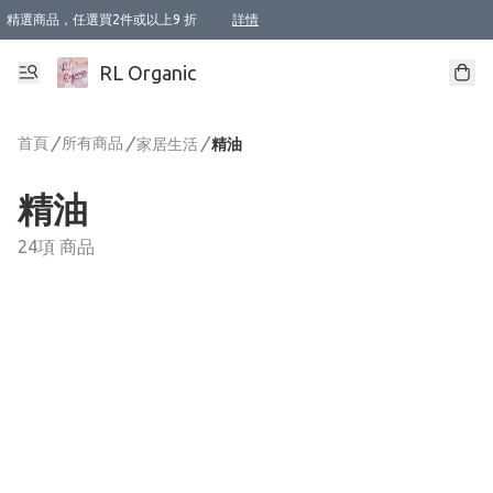
精選商品，任選買2件或以上9 折
詳情
XI周年優惠【新品自由選2件88折/3件85折】
XI周年優惠【Chakra 脈輪平衡自由選2件9折/3件85折/5件8折】
Florame 肌底自由選 2支9折 3支85折
XI周年優惠【蟲蟲退散 · 防衛結界﹞系列2件9折】
Sunki 任選2件95折
BIOFFICINA TOSCANA 任選2支9折 3支85折
Lamav 任選1件9折 2件85折
Mukti Organics 指定產品任選1件9折, 2件88折 3件85折
Intelligent Nutrients Skincare 任選2件9折
deodorant 任選2件88折
化妝品 任選2件95折
XI周年優惠【身心靈單品 任選2件9折/3件85折/5件8折】
XI周年優惠 【精油/香水 任選2件9折/3件85折/5件8折】
XI周年優惠【「關節到肌膚」全效養護 BODY OIL 組2件88折/3件85折】
XI周年優惠【夏日有機物理防曬套裝2件88折】
XI周年優惠【夏日潔面隨意選2件88折/3件85折】
XI周年優惠【逆齡奇蹟抗氧 11 自由選2件88折/3件85折/4件或以上8折】
新會員首次購物即享全單 95 折優惠！
成為VIP / VVIP 可享有生日月現金扣減獎賞優惠 !! 記得去賬户資料填上生日日期啦 !
選用順豐速運，滿$500 免運費
本地速遞 京東 送住宅/ 工商地址 $400 免運費
澳門訂單選用順豐速運，滿$800 免運費
詳情
詳情
詳情
詳情
詳情
詳情
詳情
詳情
詳情
詳情
詳情
詳情
詳情
詳情
詳情
詳情
詳情
RL Organic
首頁
/
所有商品
/
/
家居生活
精油
精油
24項 商品