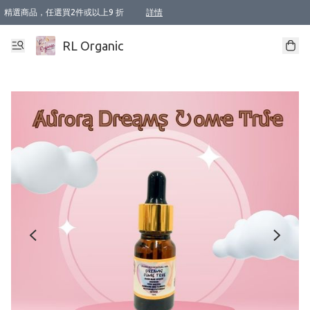
精選商品，任選買2件或以上9 折
詳情
XI周年優惠【新品自由選2件88折/3件85折】
XI周年優惠【Chakra 脈輪平衡自由選2件9折/3件85折/5件8折】
Florame 肌底自由選 2支9折 3支85折
XI周年優惠【蟲蟲退散 · 防衛結界﹞系列2件9折】
Sunki 任選2件95折
BIOFFICINA TOSCANA 任選2支9折 3支85折
Lamav 任選1件9折 2件85折
Mukti Organics 指定產品任選1件9折, 2件88折 3件85折
Intelligent Nutrients Skincare 任選2件9折
deodorant 任選2件88折
化妝品 任選2件95折
XI周年優惠【身心靈單品 任選2件9折/3件85折/5件8折】
XI周年優惠 【精油/香水 任選2件9折/3件85折/5件8折】
XI周年優惠【「關節到肌膚」全效養護 BODY OIL 組2件88折/3件85折】
XI周年優惠【夏日有機物理防曬套裝2件88折】
XI周年優惠【夏日潔面隨意選2件88折/3件85折】
XI周年優惠【逆齡奇蹟抗氧 11 自由選2件88折/3件85折/4件或以上8折】
新會員首次購物即享全單 95 折優惠！
成為VIP / VVIP 可享有生日月現金扣減獎賞優惠 !! 記得去賬户資料填上生日日期啦 !
選用順豐速運，滿$500 免運費
本地速遞 京東 送住宅/ 工商地址 $400 免運費
澳門訂單選用順豐速運，滿$800 免運費
詳情
詳情
詳情
詳情
詳情
詳情
詳情
詳情
詳情
詳情
詳情
詳情
詳情
詳情
詳情
詳情
詳情
RL Organic