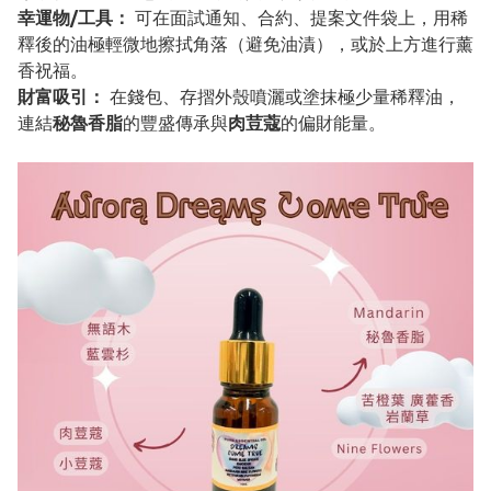
幸運物/工具：
可在面試通知、合約、提案文件袋上，用稀
釋後的油極輕微地擦拭角落（避免油漬），或於上方進行薰
香祝福。
財富吸引：
在錢包、存摺外殼噴灑或塗抹極少量稀釋油，
連結
秘魯香脂
的豐盛傳承與
肉荳蔻
的偏財能量。