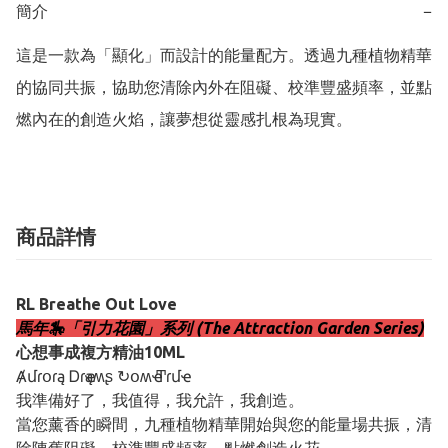
簡介
−
這是一款為「顯化」而設計的能量配方。透過九種植物精華
的協同共振，協助您清除內外在阻礙、校準豐盛頻率，並點
燃內在的創造火焰，讓夢想從靈感扎根為現實。
商品詳情
RL Breathe Out Love
馬年🎠「引力花園」系列 (The Attraction Garden Series)
心想事成複方精油10ML
Ⱥմɾօɾą Ꭰɾҽąʍʂ ↻օʍҽ Ͳɾմҽ
我準備好了，我值得，我允許，我創造。
當您薰香的瞬間，九種植物精華開始與您的能量場共振，清