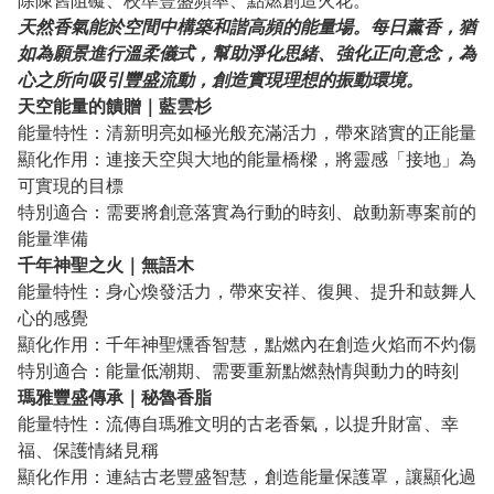
除陳舊阻礙、校準豐盛頻率、點燃創造火花。
天然香氣能於空間中構築和諧高頻的能量場。每日薰香，猶
如為願景進行溫柔儀式，幫助淨化思緒、強化正向意念，為
心之所向吸引豐盛流動，創造實現理想的振動環境。
天空能量的饋贈｜藍雲杉
能量特性：清新明亮如極光般充滿活力，帶來踏實的正能量
顯化作用：連接天空與大地的能量橋樑，將靈感「接地」為
可實現的目標
特別適合：需要將創意落實為行動的時刻、啟動新專案前的
能量準備
千年神聖之火｜無語木
能量特性：身心煥發活力，帶來安祥、復興、提升和鼓舞人
心的感覺
顯化作用：千年神聖燻香智慧，點燃內在創造火焰而不灼傷
特別適合：能量低潮期、需要重新點燃熱情與動力的時刻
瑪雅豐盛傳承｜秘魯香脂
能量特性：流傳自瑪雅文明的古老香氣，以提升財富、幸
福、保護情緒見稱
顯化作用：連結古老豐盛智慧，創造能量保護罩，讓顯化過