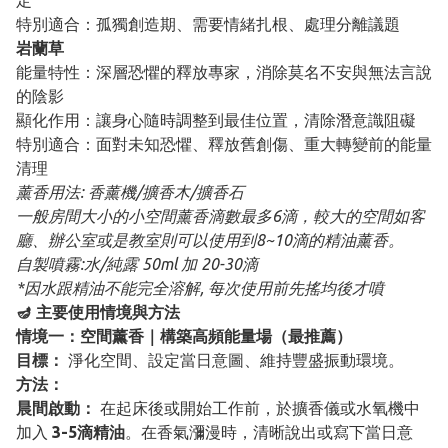
定
特別適合：孤獨創造期、需要情緒扎根、處理分離議題
岩蘭草
能量特性：深層恐懼的釋放專家，消除莫名不安與無法言說
的陰影
顯化作用：讓身心隨時調整到最佳位置，清除潛意識阻礙
特別適合：面對未知恐懼、釋放舊創傷、重大轉變前的能量
清理
薰香用法: 香薰機/擴香木/擴香石
一般房間大小的小空間薰香滴數最多6滴，較大的空間如客
廳、辦公室或是教室則可以使用到8~10滴的精油薰香。
自製噴霧:水/純露 50ml 加 20-30滴
*因水跟精油不能完全溶解, 每次使用前先搖均後才噴
🪔 主要使用情境與方法
情境一：空間薰香｜構築高頻能量場（最推薦）
目標：
淨化空間、設定當日意圖、維持豐盛振動環境。
方法：
晨間啟動：
在起床後或開始工作前，於擴香儀或水氧機中
加入
3-5滴精油
。在香氣瀰漫時，清晰說出或寫下當日意