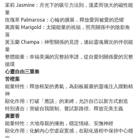
茉莉 Jasmine：月光下的吸引力法則，溫柔而強大的磁性能
量
玫瑰草 Palmarosa：心輪的擴展，釋放愛與被愛的恐懼
萬壽菊 Marigold：太陽能量的祝福，照亮關係中的陰影角
落
黃玉蘭 Champa：神聖關係的見證，連結靈魂層次的伴侶能
量
整體能量：幸福美滿的完整頻率譜，從自愛到關係愛的完整
循環
心靈自由三重奏
苦橙葉
能量特性：釋放框架的勇氣，為刻板嚴肅的靈魂注入躍動精
神
顯化作用：打破「應該」的束縛，允許自己以新方式創造
特別適合：突破自我限制、嘗試新路徑、釋放完美主義
廣藿香
能量特性：大地母親的擁抱，穩定情緒、安撫神經
顯化作用：化解內心空虛寂寞感，在顯化過程中保持中心穩