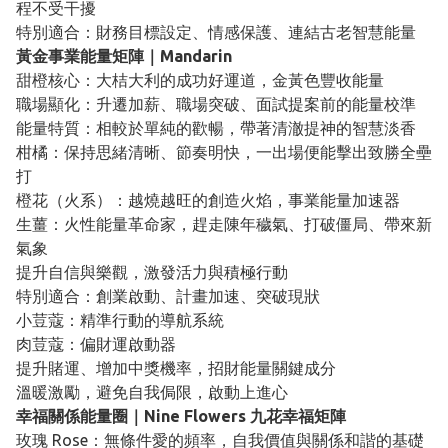
程不受干擾
特別適合：財務目標設定、情感保護、連結古老智慧能量
黃金事業能量矩陣｜Mandarin
甜橙核心：大桔大利的成功好運道，金黃色豐收能量
職場顯化：升遷加薪、職場突破、面試提案前的能量校準
能量特質：相較於單純的歡暢，帶著清澈提神的智慧淡香
柑橘：保持思緒清晰、節奏明快，一出場便能擊出致勝全壘
打
橙花（火系）：越燒越旺的創造火焰，事業能量加速器
生薑：火性能量革命家，趕走陳年穢氣、打破僵局、帶來新
氣象
提升自信與樂觀，激發活力與積極行動
特別適合：創業啟動、計畫加速、突破現狀
小荳蔻：精準行動的導航系統
肉荳蔻：偏財運啟動器
提升賭運、增加中獎機率，招財能量關鍵成分
溫暖激勵，避免自我侷限，啟動上進心
幸福關係能量圈｜Nine Flowers 九花幸福矩陣
玫瑰 Rose：無條件愛的頻率，自我價值與關係和諧的基礎