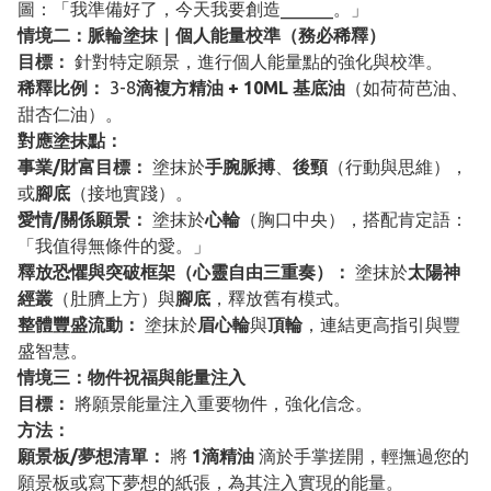
圖：「我準備好了，今天我要創造______。」
情境二：脈輪塗抹｜個人能量校準（務必稀釋）
目標：
針對特定願景，進行個人能量點的強化與校準。
稀釋比例：
3-8
滴複方精油 + 10ML 基底油
（如荷荷芭油、
甜杏仁油）。
對應塗抹點：
事業/財富目標：
塗抹於
手腕脈搏
、
後頸
（行動與思維），
或
腳底
（接地實踐）。
愛情/關係願景：
塗抹於
心輪
（胸口中央），搭配肯定語：
「我值得無條件的愛。」
釋放恐懼與突破框架（心靈自由三重奏）：
塗抹於
太陽神
經叢
（肚臍上方）與
腳底
，釋放舊有模式。
整體豐盛流動：
塗抹於
眉心輪
與
頂輪
，連結更高指引與豐
盛智慧。
情境三：物件祝福與能量注入
目標：
將願景能量注入重要物件，強化信念。
方法：
願景板/夢想清單：
將
1滴精油
滴於手掌搓開，輕撫過您的
願景板或寫下夢想的紙張，為其注入實現的能量。