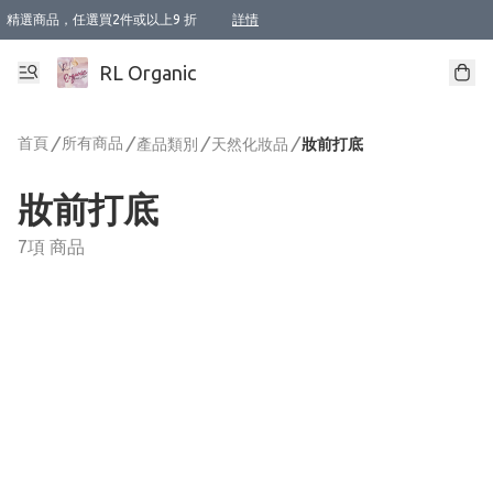
精選商品，任選買2件或以上9 折
詳情
XI周年優惠【新品自由選2件88折/3件85折】
XI周年優惠【Chakra 脈輪平衡自由選2件9折/3件85折/5件8折】
Florame 肌底自由選 2支9折 3支85折
XI周年優惠【蟲蟲退散 · 防衛結界﹞系列2件9折】
Sunki 任選2件95折
BIOFFICINA TOSCANA 任選2支9折 3支85折
Lamav 任選1件9折 2件85折
Mukti Organics 指定產品任選1件9折, 2件88折 3件85折
Intelligent Nutrients Skincare 任選2件9折
deodorant 任選2件88折
化妝品 任選2件95折
XI周年優惠【身心靈單品 任選2件9折/3件85折/5件8折】
XI周年優惠 【精油/香水 任選2件9折/3件85折/5件8折】
XI周年優惠【「關節到肌膚」全效養護 BODY OIL 組2件88折/3件85折】
XI周年優惠【夏日有機物理防曬套裝2件88折】
XI周年優惠【夏日潔面隨意選2件88折/3件85折】
XI周年優惠【逆齡奇蹟抗氧 11 自由選2件88折/3件85折/4件或以上8折】
新會員首次購物即享全單 95 折優惠！
成為VIP / VVIP 可享有生日月現金扣減獎賞優惠 !! 記得去賬户資料填上生日日期啦 !
選用順豐速運，滿$500 免運費
本地速遞 京東 送住宅/ 工商地址 $400 免運費
澳門訂單選用順豐速運，滿$800 免運費
詳情
詳情
詳情
詳情
詳情
詳情
詳情
詳情
詳情
詳情
詳情
詳情
詳情
詳情
詳情
詳情
詳情
RL Organic
首頁
/
所有商品
/
/
/
產品類別
天然化妝品
妝前打底
妝前打底
7項 商品