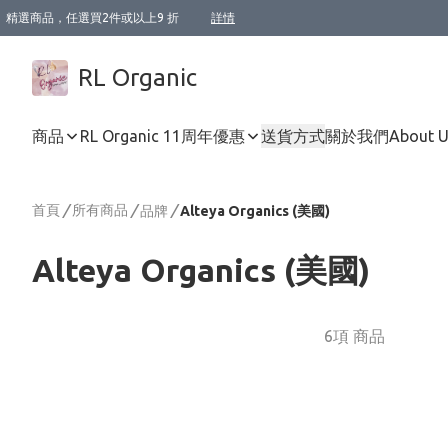
精選商品，任選買2件或以上9 折
詳情
XI周年優惠【新品自由選2件88折/3件85折】
XI周年優惠【Chakra 脈輪平衡自由選2件9折/3件85折/5件8折】
Florame 肌底自由選 2支9折 3支85折
XI周年優惠【蟲蟲退散 · 防衛結界﹞系列2件9折】
Sunki 任選2件95折
BIOFFICINA TOSCANA 任選2支9折 3支85折
Lamav 任選1件9折 2件85折
Mukti Organics 指定產品任選1件9折, 2件88折 3件85折
Intelligent Nutrients Skincare 任選2件9折
deodorant 任選2件88折
化妝品 任選2件95折
XI周年優惠【身心靈單品 任選2件9折/3件85折/5件8折】
XI周年優惠 【精油/香水 任選2件9折/3件85折/5件8折】
XI周年優惠【「關節到肌膚」全效養護 BODY OIL 組2件88折/3件85折】
XI周年優惠【夏日有機物理防曬套裝2件88折】
XI周年優惠【夏日潔面隨意選2件88折/3件85折】
XI周年優惠【逆齡奇蹟抗氧 11 自由選2件88折/3件85折/4件或以上8折】
新會員首次購物即享全單 95 折優惠！
成為VIP / VVIP 可享有生日月現金扣減獎賞優惠 !! 記得去賬户資料填上生日日期啦 !
選用順豐速運，滿$500 免運費
本地速遞 京東 送住宅/ 工商地址 $400 免運費
澳門訂單選用順豐速運，滿$800 免運費
詳情
詳情
詳情
詳情
詳情
詳情
詳情
詳情
詳情
詳情
詳情
詳情
詳情
詳情
詳情
詳情
詳情
RL Organic
商品
RL Organic 11周年優惠
送貨方式
關於我們
About 
首頁
/
所有商品
/
/
品牌
Alteya Organics (美國)
Alteya Organics (美國)
6項 商品