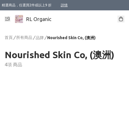
精選商品，任選買2件或以上9 折
詳情
XI周年優惠【新品自由選2件88折/3件85折】
XI周年優惠【Chakra 脈輪平衡自由選2件9折/3件85折/5件8折】
Florame 肌底自由選 2支9折 3支85折
XI周年優惠【蟲蟲退散 · 防衛結界﹞系列2件9折】
Sunki 任選2件95折
BIOFFICINA TOSCANA 任選2支9折 3支85折
Lamav 任選1件9折 2件85折
Mukti Organics 指定產品任選1件9折, 2件88折 3件85折
Intelligent Nutrients Skincare 任選2件9折
deodorant 任選2件88折
化妝品 任選2件95折
XI周年優惠【身心靈單品 任選2件9折/3件85折/5件8折】
XI周年優惠 【精油/香水 任選2件9折/3件85折/5件8折】
XI周年優惠【「關節到肌膚」全效養護 BODY OIL 組2件88折/3件85折】
XI周年優惠【夏日有機物理防曬套裝2件88折】
XI周年優惠【夏日潔面隨意選2件88折/3件85折】
XI周年優惠【逆齡奇蹟抗氧 11 自由選2件88折/3件85折/4件或以上8折】
新會員首次購物即享全單 95 折優惠！
成為VIP / VVIP 可享有生日月現金扣減獎賞優惠 !! 記得去賬户資料填上生日日期啦 !
選用順豐速運，滿$500 免運費
本地速遞 京東 送住宅/ 工商地址 $400 免運費
澳門訂單選用順豐速運，滿$800 免運費
詳情
詳情
詳情
詳情
詳情
詳情
詳情
詳情
詳情
詳情
詳情
詳情
詳情
詳情
詳情
詳情
詳情
RL Organic
首頁
/
所有商品
/
/
品牌
Nourished Skin Co, (澳洲)
Nourished Skin Co, (澳洲)
4項 商品