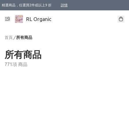
精選商品，任選買2件或以上9 折
詳情
XI周年優惠【新品自由選2件88折/3件85折】
XI周年優惠【Chakra 脈輪平衡自由選2件9折/3件85折/5件8折】
Florame 肌底自由選 2支9折 3支85折
XI周年優惠【蟲蟲退散 · 防衛結界﹞系列2件9折】
Sunki 任選2件95折
BIOFFICINA TOSCANA 任選2支9折 3支85折
Lamav 任選1件9折 2件85折
Mukti Organics 指定產品任選1件9折, 2件88折 3件85折
Intelligent Nutrients Skincare 任選2件9折
deodorant 任選2件88折
化妝品 任選2件95折
XI周年優惠【身心靈單品 任選2件9折/3件85折/5件8折】
XI周年優惠 【精油/香水 任選2件9折/3件85折/5件8折】
XI周年優惠【「關節到肌膚」全效養護 BODY OIL 組2件88折/3件85折】
XI周年優惠【夏日有機物理防曬套裝2件88折】
XI周年優惠【夏日潔面隨意選2件88折/3件85折】
XI周年優惠【逆齡奇蹟抗氧 11 自由選2件88折/3件85折/4件或以上8折】
新會員首次購物即享全單 95 折優惠！
成為VIP / VVIP 可享有生日月現金扣減獎賞優惠 !! 記得去賬户資料填上生日日期啦 !
選用順豐速運，滿$500 免運費
本地速遞 京東 送住宅/ 工商地址 $400 免運費
澳門訂單選用順豐速運，滿$800 免運費
詳情
詳情
詳情
詳情
詳情
詳情
詳情
詳情
詳情
詳情
詳情
詳情
詳情
詳情
詳情
詳情
詳情
RL Organic
首頁
/
所有商品
所有商品
771項 商品