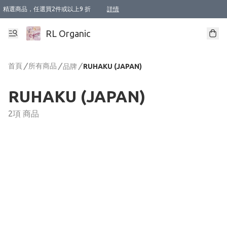
精選商品，任選買2件或以上9 折
詳情
XI周年優惠【新品自由選2件88折/3件85折】
XI周年優惠【Chakra 脈輪平衡自由選2件9折/3件85折/5件8折】
Florame 肌底自由選 2支9折 3支85折
XI周年優惠【蟲蟲退散 · 防衛結界﹞系列2件9折】
Sunki 任選2件95折
BIOFFICINA TOSCANA 任選2支9折 3支85折
Lamav 任選1件9折 2件85折
Mukti Organics 指定產品任選1件9折, 2件88折 3件85折
Intelligent Nutrients Skincare 任選2件9折
deodorant 任選2件88折
化妝品 任選2件95折
XI周年優惠【身心靈單品 任選2件9折/3件85折/5件8折】
XI周年優惠 【精油/香水 任選2件9折/3件85折/5件8折】
XI周年優惠【「關節到肌膚」全效養護 BODY OIL 組2件88折/3件85折】
XI周年優惠【夏日有機物理防曬套裝2件88折】
XI周年優惠【夏日潔面隨意選2件88折/3件85折】
XI周年優惠【逆齡奇蹟抗氧 11 自由選2件88折/3件85折/4件或以上8折】
新會員首次購物即享全單 95 折優惠！
成為VIP / VVIP 可享有生日月現金扣減獎賞優惠 !! 記得去賬户資料填上生日日期啦 !
選用順豐速運，滿$500 免運費
本地速遞 京東 送住宅/ 工商地址 $400 免運費
澳門訂單選用順豐速運，滿$800 免運費
詳情
詳情
詳情
詳情
詳情
詳情
詳情
詳情
詳情
詳情
詳情
詳情
詳情
詳情
詳情
詳情
詳情
RL Organic
首頁
/
所有商品
/
/
品牌
RUHAKU (JAPAN)
RUHAKU (JAPAN)
2項 商品