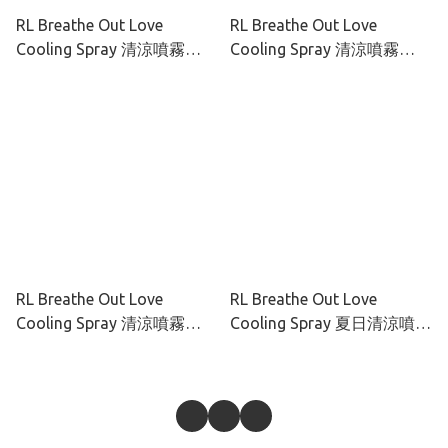
RL Breathe Out Love
RL Breathe Out Love
Cooling Spray 清涼噴霧
Cooling Spray 清涼噴霧
(FRESH) 20ML 匙扣款便攜裝
(after rain) 20ml 匙扣款便攜
裝
RL Breathe Out Love
RL Breathe Out Love
Cooling Spray 清涼噴霧
Cooling Spray 夏日清涼噴霧
30ml / 100ml
30ML / 100ML (果香/木香)