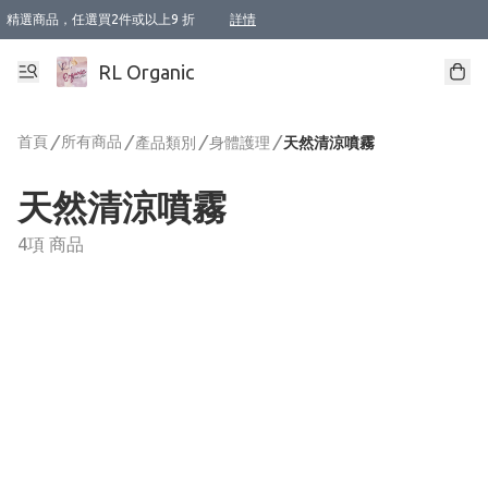
精選商品，任選買2件或以上9 折
詳情
XI周年優惠【新品自由選2件88折/3件85折】
XI周年優惠【Chakra 脈輪平衡自由選2件9折/3件85折/5件8折】
Florame 肌底自由選 2支9折 3支85折
XI周年優惠【蟲蟲退散 · 防衛結界﹞系列2件9折】
Sunki 任選2件95折
BIOFFICINA TOSCANA 任選2支9折 3支85折
Lamav 任選1件9折 2件85折
Mukti Organics 指定產品任選1件9折, 2件88折 3件85折
Intelligent Nutrients Skincare 任選2件9折
deodorant 任選2件88折
化妝品 任選2件95折
XI周年優惠【身心靈單品 任選2件9折/3件85折/5件8折】
XI周年優惠 【精油/香水 任選2件9折/3件85折/5件8折】
XI周年優惠【「關節到肌膚」全效養護 BODY OIL 組2件88折/3件85折】
XI周年優惠【夏日有機物理防曬套裝2件88折】
XI周年優惠【夏日潔面隨意選2件88折/3件85折】
XI周年優惠【逆齡奇蹟抗氧 11 自由選2件88折/3件85折/4件或以上8折】
新會員首次購物即享全單 95 折優惠！
成為VIP / VVIP 可享有生日月現金扣減獎賞優惠 !! 記得去賬户資料填上生日日期啦 !
選用順豐速運，滿$500 免運費
本地速遞 京東 送住宅/ 工商地址 $400 免運費
澳門訂單選用順豐速運，滿$800 免運費
詳情
詳情
詳情
詳情
詳情
詳情
詳情
詳情
詳情
詳情
詳情
詳情
詳情
詳情
詳情
詳情
詳情
RL Organic
首頁
/
所有商品
/
/
/
產品類別
身體護理
天然清涼噴霧
天然清涼噴霧
4項 商品