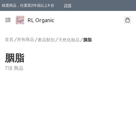
精選商品，任選買2件或以上9 折
詳情
XI周年優惠【新品自由選2件88折/3件85折】
XI周年優惠【Chakra 脈輪平衡自由選2件9折/3件85折/5件8折】
Florame 肌底自由選 2支9折 3支85折
XI周年優惠【蟲蟲退散 · 防衛結界﹞系列2件9折】
Sunki 任選2件95折
BIOFFICINA TOSCANA 任選2支9折 3支85折
Lamav 任選1件9折 2件85折
Mukti Organics 指定產品任選1件9折, 2件88折 3件85折
Intelligent Nutrients Skincare 任選2件9折
deodorant 任選2件88折
化妝品 任選2件95折
XI周年優惠【身心靈單品 任選2件9折/3件85折/5件8折】
XI周年優惠 【精油/香水 任選2件9折/3件85折/5件8折】
XI周年優惠【「關節到肌膚」全效養護 BODY OIL 組2件88折/3件85折】
XI周年優惠【夏日有機物理防曬套裝2件88折】
XI周年優惠【夏日潔面隨意選2件88折/3件85折】
XI周年優惠【逆齡奇蹟抗氧 11 自由選2件88折/3件85折/4件或以上8折】
新會員首次購物即享全單 95 折優惠！
成為VIP / VVIP 可享有生日月現金扣減獎賞優惠 !! 記得去賬户資料填上生日日期啦 !
選用順豐速運，滿$500 免運費
本地速遞 京東 送住宅/ 工商地址 $400 免運費
澳門訂單選用順豐速運，滿$800 免運費
詳情
詳情
詳情
詳情
詳情
詳情
詳情
詳情
詳情
詳情
詳情
詳情
詳情
詳情
詳情
詳情
詳情
RL Organic
首頁
/
所有商品
/
/
/
產品類別
天然化妝品
胭脂
胭脂
7項 商品