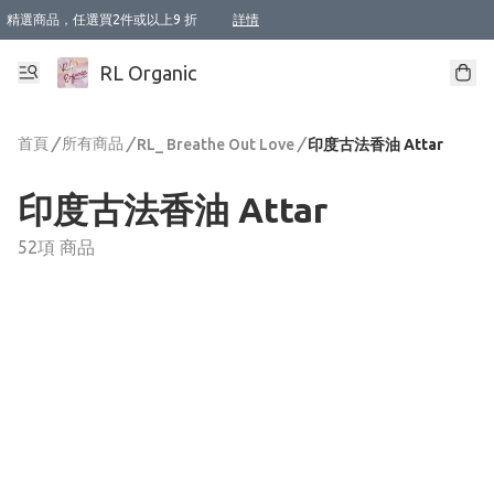
精選商品，任選買2件或以上9 折
詳情
XI周年優惠【新品自由選2件88折/3件85折】
XI周年優惠【Chakra 脈輪平衡自由選2件9折/3件85折/5件8折】
Florame 肌底自由選 2支9折 3支85折
XI周年優惠【蟲蟲退散 · 防衛結界﹞系列2件9折】
Sunki 任選2件95折
BIOFFICINA TOSCANA 任選2支9折 3支85折
Lamav 任選1件9折 2件85折
Mukti Organics 指定產品任選1件9折, 2件88折 3件85折
Intelligent Nutrients Skincare 任選2件9折
deodorant 任選2件88折
化妝品 任選2件95折
XI周年優惠【身心靈單品 任選2件9折/3件85折/5件8折】
XI周年優惠 【精油/香水 任選2件9折/3件85折/5件8折】
XI周年優惠【「關節到肌膚」全效養護 BODY OIL 組2件88折/3件85折】
XI周年優惠【夏日有機物理防曬套裝2件88折】
XI周年優惠【夏日潔面隨意選2件88折/3件85折】
XI周年優惠【逆齡奇蹟抗氧 11 自由選2件88折/3件85折/4件或以上8折】
新會員首次購物即享全單 95 折優惠！
成為VIP / VVIP 可享有生日月現金扣減獎賞優惠 !! 記得去賬户資料填上生日日期啦 !
選用順豐速運，滿$500 免運費
本地速遞 京東 送住宅/ 工商地址 $400 免運費
澳門訂單選用順豐速運，滿$800 免運費
詳情
詳情
詳情
詳情
詳情
詳情
詳情
詳情
詳情
詳情
詳情
詳情
詳情
詳情
詳情
詳情
詳情
RL Organic
首頁
/
所有商品
/
/
RL_ Breathe Out Love
印度古法香油 Attar
印度古法香油 Attar
52項 商品