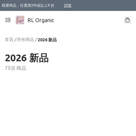
精選商品，任選買2件或以上9 折
詳情
XI周年優惠【新品自由選2件88折/3件85折】
XI周年優惠【Chakra 脈輪平衡自由選2件9折/3件85折/5件8折】
Florame 肌底自由選 2支9折 3支85折
XI周年優惠【蟲蟲退散 · 防衛結界﹞系列2件9折】
Sunki 任選2件95折
BIOFFICINA TOSCANA 任選2支9折 3支85折
Lamav 任選1件9折 2件85折
Mukti Organics 指定產品任選1件9折, 2件88折 3件85折
Intelligent Nutrients Skincare 任選2件9折
deodorant 任選2件88折
化妝品 任選2件95折
XI周年優惠【身心靈單品 任選2件9折/3件85折/5件8折】
XI周年優惠 【精油/香水 任選2件9折/3件85折/5件8折】
XI周年優惠【「關節到肌膚」全效養護 BODY OIL 組2件88折/3件85折】
XI周年優惠【夏日有機物理防曬套裝2件88折】
XI周年優惠【夏日潔面隨意選2件88折/3件85折】
XI周年優惠【逆齡奇蹟抗氧 11 自由選2件88折/3件85折/4件或以上8折】
新會員首次購物即享全單 95 折優惠！
成為VIP / VVIP 可享有生日月現金扣減獎賞優惠 !! 記得去賬户資料填上生日日期啦 !
選用順豐速運，滿$500 免運費
本地速遞 京東 送住宅/ 工商地址 $400 免運費
澳門訂單選用順豐速運，滿$800 免運費
詳情
詳情
詳情
詳情
詳情
詳情
詳情
詳情
詳情
詳情
詳情
詳情
詳情
詳情
詳情
詳情
詳情
RL Organic
首頁
/
所有商品
/
2026 新品
2026 新品
75項 商品