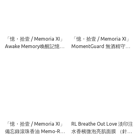
「憶・拾壹 / Memoria XI」
「憶・拾壹 / Memoria XI」
Awake Memory喚醒記憶複
MomentGuard 無酒精守護
方精油10ML
抗菌噴霧 10ML/100ML
「憶・拾壹 / Memoria XI」
RL Breathe Out Love 淡印注
備忘錄滾珠香油 Memo-Roll
水香檳微泡亮肌面膜 （針對
Perfume Oil 5ml
去印、深層補濕）50ML