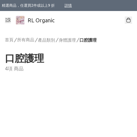
精選商品，任選買2件或以上9 折
詳情
XI周年優惠【新品自由選2件88折/3件85折】
XI周年優惠【Chakra 脈輪平衡自由選2件9折/3件85折/5件8折】
Florame 肌底自由選 2支9折 3支85折
XI周年優惠【蟲蟲退散 · 防衛結界﹞系列2件9折】
Sunki 任選2件95折
BIOFFICINA TOSCANA 任選2支9折 3支85折
Lamav 任選1件9折 2件85折
Mukti Organics 指定產品任選1件9折, 2件88折 3件85折
Intelligent Nutrients Skincare 任選2件9折
deodorant 任選2件88折
化妝品 任選2件95折
XI周年優惠【身心靈單品 任選2件9折/3件85折/5件8折】
XI周年優惠 【精油/香水 任選2件9折/3件85折/5件8折】
XI周年優惠【「關節到肌膚」全效養護 BODY OIL 組2件88折/3件85折】
XI周年優惠【夏日有機物理防曬套裝2件88折】
XI周年優惠【夏日潔面隨意選2件88折/3件85折】
XI周年優惠【逆齡奇蹟抗氧 11 自由選2件88折/3件85折/4件或以上8折】
新會員首次購物即享全單 95 折優惠！
成為VIP / VVIP 可享有生日月現金扣減獎賞優惠 !! 記得去賬户資料填上生日日期啦 !
選用順豐速運，滿$500 免運費
本地速遞 京東 送住宅/ 工商地址 $400 免運費
澳門訂單選用順豐速運，滿$800 免運費
詳情
詳情
詳情
詳情
詳情
詳情
詳情
詳情
詳情
詳情
詳情
詳情
詳情
詳情
詳情
詳情
詳情
RL Organic
首頁
/
所有商品
/
/
/
產品類別
身體護理
口腔護理
口腔護理
4項 商品