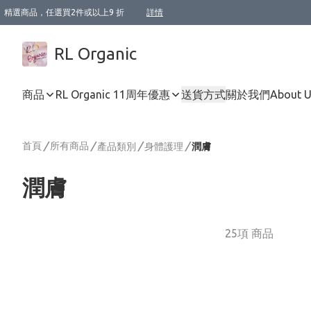
精選商品，任選買2件或以上9 折
詳情
XI周年優惠【新品自由選2件88折/3件85折】
XI周年優惠【Chakra 脈輪平衡自由選2件9折/3件85折/5件8折】
Florame 肌底自由選 2支9折 3支85折
XI周年優惠【蟲蟲退散 · 防衛結界﹞系列2件9折】
Sunki 任選2件95折
BIOFFICINA TOSCANA 任選2支9折 3支85折
Lamav 任選1件9折 2件85折
Mukti Organics 指定產品任選1件9折, 2件88折 3件85折
Intelligent Nutrients Skincare 任選2件9折
deodorant 任選2件88折
化妝品 任選2件95折
XI周年優惠【身心靈單品 任選2件9折/3件85折/5件8折】
XI周年優惠 【精油/香水 任選2件9折/3件85折/5件8折】
XI周年優惠【「關節到肌膚」全效養護 BODY OIL 組2件88折/3件85折】
XI周年優惠【夏日有機物理防曬套裝2件88折】
XI周年優惠【夏日潔面隨意選2件88折/3件85折】
XI周年優惠【逆齡奇蹟抗氧 11 自由選2件88折/3件85折/4件或以上8折】
新會員首次購物即享全單 95 折優惠！
成為VIP / VVIP 可享有生日月現金扣減獎賞優惠 !! 記得去賬户資料填上生日日期啦 !
選用順豐速運，滿$500 免運費
本地速遞 京東 送住宅/ 工商地址 $400 免運費
澳門訂單選用順豐速運，滿$800 免運費
詳情
詳情
詳情
詳情
詳情
詳情
詳情
詳情
詳情
詳情
詳情
詳情
詳情
詳情
詳情
詳情
詳情
RL Organic
商品
RL Organic 11周年優惠
送貨方式
關於我們
About 
首頁
/
所有商品
/
/
/
產品類別
身體護理
潤膚
潤膚
25項 商品