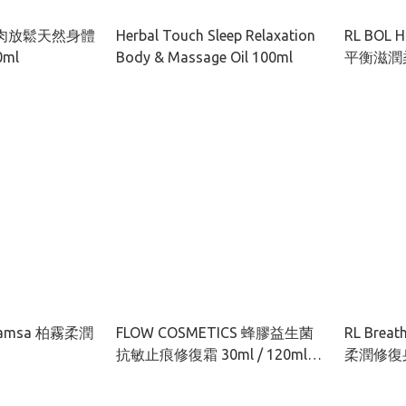
h 肌肉放鬆天然身體
Herbal Touch Sleep Relaxation
RL BOL 
ml
Body & Massage Oil 100ml
平衡滋潤
30ml/22
 Hamsa 柏霧柔潤
FLOW COSMETICS 蜂膠益生菌
RL Brea
抗敏止痕修復霜 30ml / 120ml
柔潤修復身
(非類固醇 濕疹過敏救星！)