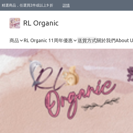
精選商品，任選買2件或以上9 折
詳情
XI周年優惠【新品自由選2件88折/3件85折】
XI周年優惠【Chakra 脈輪平衡自由選2件9折/3件85折/5件8折】
Florame 肌底自由選 2支9折 3支85折
XI周年優惠【蟲蟲退散 · 防衛結界﹞系列2件9折】
Sunki 任選2件95折
BIOFFICINA TOSCANA 任選2支9折 3支85折
Lamav 任選1件9折 2件85折
Mukti Organics 指定產品任選1件9折, 2件88折 3件85折
Intelligent Nutrients Skincare 任選2件9折
deodorant 任選2件88折
化妝品 任選2件95折
XI周年優惠【身心靈單品 任選2件9折/3件85折/5件8折】
XI周年優惠 【精油/香水 任選2件9折/3件85折/5件8折】
XI周年優惠【「關節到肌膚」全效養護 BODY OIL 組2件88折/3件85折】
XI周年優惠【夏日有機物理防曬套裝2件88折】
XI周年優惠【夏日潔面隨意選2件88折/3件85折】
XI周年優惠【逆齡奇蹟抗氧 11 自由選2件88折/3件85折/4件或以上8折】
新會員首次購物即享全單 95 折優惠！
成為VIP / VVIP 可享有生日月現金扣減獎賞優惠 !! 記得去賬户資料填上生日日期啦 !
選用順豐速運，滿$500 免運費
本地速遞 京東 送住宅/ 工商地址 $400 免運費
澳門訂單選用順豐速運，滿$800 免運費
詳情
詳情
詳情
詳情
詳情
詳情
詳情
詳情
詳情
詳情
詳情
詳情
詳情
詳情
詳情
詳情
詳情
RL Organic
商品
RL Organic 11周年優惠
送貨方式
關於我們
About 