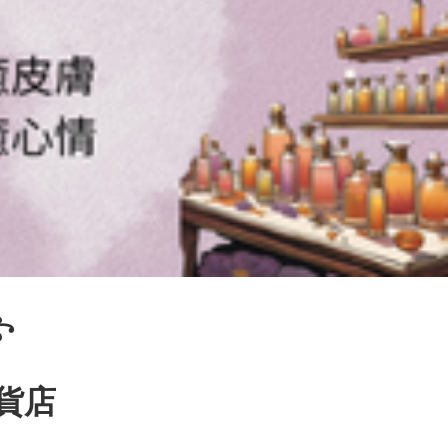
꧂
百貨店