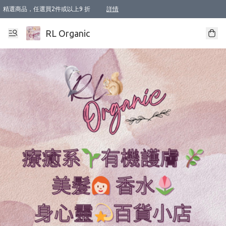
精選商品，任選買2件或以上9 折
詳情
XI周年優惠【新品自由選2件88折/3件85折】
XI周年優惠【Chakra 脈輪平衡自由選2件9折/3件85折/5件8折】
Florame 肌底自由選 2支9折 3支85折
XI周年優惠【蟲蟲退散 · 防衛結界﹞系列2件9折】
Sunki 任選2件95折
BIOFFICINA TOSCANA 任選2支9折 3支85折
Lamav 任選1件9折 2件85折
Mukti Organics 指定產品任選1件9折, 2件88折 3件85折
Intelligent Nutrients Skincare 任選2件9折
deodorant 任選2件88折
化妝品 任選2件95折
XI周年優惠【身心靈單品 任選2件9折/3件85折/5件8折】
XI周年優惠 【精油/香水 任選2件9折/3件85折/5件8折】
XI周年優惠【「關節到肌膚」全效養護 BODY OIL 組2件88折/3件85折】
XI周年優惠【夏日有機物理防曬套裝2件88折】
XI周年優惠【夏日潔面隨意選2件88折/3件85折】
XI周年優惠【逆齡奇蹟抗氧 11 自由選2件88折/3件85折/4件或以上8折】
新會員首次購物即享全單 95 折優惠！
成為VIP / VVIP 可享有生日月現金扣減獎賞優惠 !! 記得去賬户資料填上生日日期啦 !
選用順豐速運，滿$500 免運費
本地速遞 京東 送住宅/ 工商地址 $400 免運費
澳門訂單選用順豐速運，滿$800 免運費
詳情
詳情
詳情
詳情
詳情
詳情
詳情
詳情
詳情
詳情
詳情
詳情
詳情
詳情
詳情
詳情
詳情
RL Organic