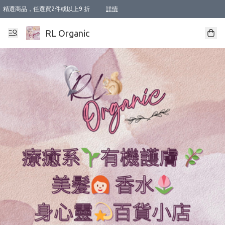
精選商品，任選買2件或以上9 折
詳情
XI周年優惠【新品自由選2件88折/3件85折】
XI周年優惠【Chakra 脈輪平衡自由選2件9折/3件85折/5件8折】
Florame 肌底自由選 2支9折 3支85折
XI周年優惠【蟲蟲退散 · 防衛結界﹞系列2件9折】
Sunki 任選2件95折
BIOFFICINA TOSCANA 任選2支9折 3支85折
Lamav 任選1件9折 2件85折
Mukti Organics 指定產品任選1件9折, 2件88折 3件85折
Intelligent Nutrients Skincare 任選2件9折
deodorant 任選2件88折
化妝品 任選2件95折
XI周年優惠【身心靈單品 任選2件9折/3件85折/5件8折】
XI周年優惠 【精油/香水 任選2件9折/3件85折/5件8折】
XI周年優惠【「關節到肌膚」全效養護 BODY OIL 組2件88折/3件85折】
XI周年優惠【夏日有機物理防曬套裝2件88折】
XI周年優惠【夏日潔面隨意選2件88折/3件85折】
XI周年優惠【逆齡奇蹟抗氧 11 自由選2件88折/3件85折/4件或以上8折】
新會員首次購物即享全單 95 折優惠！
成為VIP / VVIP 可享有生日月現金扣減獎賞優惠 !! 記得去賬户資料填上生日日期啦 !
選用順豐速運，滿$500 免運費
本地速遞 京東 送住宅/ 工商地址 $400 免運費
澳門訂單選用順豐速運，滿$800 免運費
詳情
詳情
詳情
詳情
詳情
詳情
詳情
詳情
詳情
詳情
詳情
詳情
詳情
詳情
詳情
詳情
詳情
RL Organic