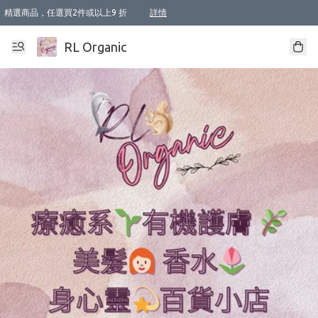
精選商品，任選買2件或以上9 折
詳情
XI周年優惠【新品自由選2件88折/3件85折】
XI周年優惠【Chakra 脈輪平衡自由選2件9折/3件85折/5件8折】
Florame 肌底自由選 2支9折 3支85折
XI周年優惠【蟲蟲退散 · 防衛結界﹞系列2件9折】
Sunki 任選2件95折
BIOFFICINA TOSCANA 任選2支9折 3支85折
Lamav 任選1件9折 2件85折
Mukti Organics 指定產品任選1件9折, 2件88折 3件85折
Intelligent Nutrients Skincare 任選2件9折
deodorant 任選2件88折
化妝品 任選2件95折
XI周年優惠【身心靈單品 任選2件9折/3件85折/5件8折】
XI周年優惠 【精油/香水 任選2件9折/3件85折/5件8折】
XI周年優惠【「關節到肌膚」全效養護 BODY OIL 組2件88折/3件85折】
XI周年優惠【夏日有機物理防曬套裝2件88折】
XI周年優惠【夏日潔面隨意選2件88折/3件85折】
XI周年優惠【逆齡奇蹟抗氧 11 自由選2件88折/3件85折/4件或以上8折】
新會員首次購物即享全單 95 折優惠！
成為VIP / VVIP 可享有生日月現金扣減獎賞優惠 !! 記得去賬户資料填上生日日期啦 !
選用順豐速運，滿$500 免運費
本地速遞 京東 送住宅/ 工商地址 $400 免運費
澳門訂單選用順豐速運，滿$800 免運費
詳情
詳情
詳情
詳情
詳情
詳情
詳情
詳情
詳情
詳情
詳情
詳情
詳情
詳情
詳情
詳情
詳情
RL Organic