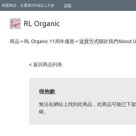
精選商品，任選買2件或以上9 折
詳情
XI周年優惠【新品自由選2件88折/3件85折】
XI周年優惠【Chakra 脈輪平衡自由選2件9折/3件85折/5件8折】
Florame 肌底自由選 2支9折 3支85折
XI周年優惠【蟲蟲退散 · 防衛結界﹞系列2件9折】
Sunki 任選2件95折
BIOFFICINA TOSCANA 任選2支9折 3支85折
Lamav 任選1件9折 2件85折
Mukti Organics 指定產品任選1件9折, 2件88折 3件85折
Intelligent Nutrients Skincare 任選2件9折
deodorant 任選2件88折
化妝品 任選2件95折
XI周年優惠【身心靈單品 任選2件9折/3件85折/5件8折】
XI周年優惠 【精油/香水 任選2件9折/3件85折/5件8折】
XI周年優惠【「關節到肌膚」全效養護 BODY OIL 組2件88折/3件85折】
XI周年優惠【夏日有機物理防曬套裝2件88折】
XI周年優惠【夏日潔面隨意選2件88折/3件85折】
XI周年優惠【逆齡奇蹟抗氧 11 自由選2件88折/3件85折/4件或以上8折】
新會員首次購物即享全單 95 折優惠！
成為VIP / VVIP 可享有生日月現金扣減獎賞優惠 !! 記得去賬户資料填上生日日期啦 !
選用順豐速運，滿$500 免運費
本地速遞 京東 送住宅/ 工商地址 $400 免運費
澳門訂單選用順豐速運，滿$800 免運費
詳情
詳情
詳情
詳情
詳情
詳情
詳情
詳情
詳情
詳情
詳情
詳情
詳情
詳情
詳情
詳情
詳情
RL Organic
商品
RL Organic 11周年優惠
送貨方式
關於我們
About 
< 返回商品列表
很抱歉
無法在網站上找到此商品，此商品可能已下架
確。