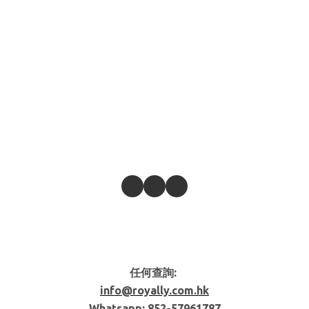
任何查詢:
info@royally.com.hk
Whatsapp: 852-
57961787