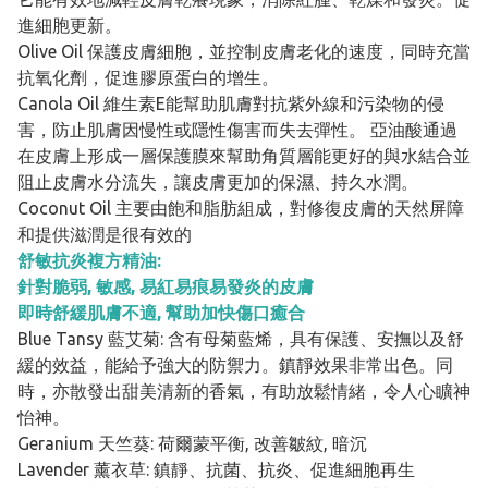
進細胞更新。
Olive Oil 保護皮膚細胞，並控制皮膚老化的速度，同時充當
抗氧化劑，促進膠原蛋白的增生。
Canola Oil 維生素E能幫助肌膚對抗紫外線和污染物的侵
害，防止肌膚因慢性或隱性傷害而失去彈性。 亞油酸通過
在皮膚上形成一層保護膜來幫助角質層能更好的與水結合並
阻止皮膚水分流失，讓皮膚更加的保濕、持久水潤。
Coconut Oil 主要由飽和脂肪組成，對修復皮膚的天然屏障
和提供滋潤是很有效的
舒敏抗炎複方精油:
針對脆弱, 敏感, 易紅易痕易發炎的皮膚
即時舒緩肌膚不適, 幫助加快傷口癒合
Blue Tansy 藍艾菊: 含有母菊藍烯，具有保護、安撫以及舒
緩的效益，能給予強大的防禦力。鎮靜效果非常出色。同
時，亦散發出甜美清新的香氣，有助放鬆情緒，令人心矌神
怡神。
Geranium 天竺葵: 荷爾蒙平衡, 改善皺紋, 暗沉
Lavender 薰衣草: 鎮靜、抗菌、抗炎、促進細胞再生