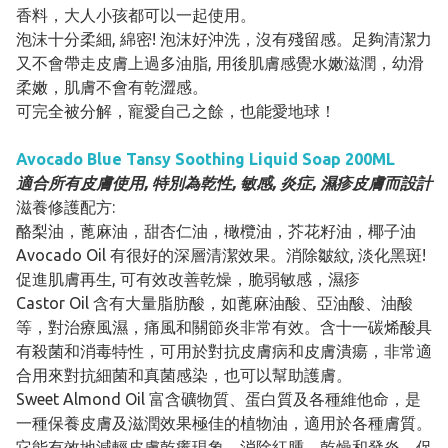
香料，大人小孩都可以一起使用。
泡沫十分柔細, 綿密! 泡沫好沖洗，沒有殘留感。足夠清潔力
又不會帶走皮膚上過多油脂, 用後肌膚感覺水嫩滋潤，幼滑
柔嫩，肌膚不會有乾澀感。
可完全被分解，寵愛自己之餘，也能愛地球！
Avocado Blue Tansy Soothing Liquid Soap 200ML
適合所有皮膚使用, 特別為乾性, 敏感, 炎症, 濕疹皮膚而設計
滋養修護配方:
酪梨油，蓖麻油，甜杏仁油，橄欖油，芥花籽油，椰子油
Avocado Oil 有很好的深層清潔效果。消除皺紋, 淡化黑斑!
促進肌膚再生, 可有效改善乾燥，脆弱敏感，濕疹
Castor Oil 含有大量脂肪酸，如蓖麻油酸、亞油酸、油酸
等，對治療風濕，痛風和關節炎非常有效。含十一碳烯酸具
有殺菌和消毒特性，可用於對抗皮膚病和皮膚潰瘍，非常適
合用來對抗細菌和真菌感染，也可以幫助護膚。
Sweet Almond Oil 富含礦物質、蛋白質及各種維他命，是
一種保養皮膚及滋潤效果極佳的植物油，適用於各種膚質。
它能有效地減輕皮膚乾癢現象，消除紅腫、乾燥和發炎。促