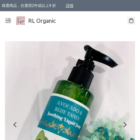
精選商品，任選買2件或以上9 折
詳情
XI周年優惠【新品自由選2件88折/3件85折】
XI周年優惠【Chakra 脈輪平衡自由選2件9折/3件85折/5件8折】
Florame 肌底自由選 2支9折 3支85折
XI周年優惠【蟲蟲退散 · 防衛結界﹞系列2件9折】
Sunki 任選2件95折
BIOFFICINA TOSCANA 任選2支9折 3支85折
Lamav 任選1件9折 2件85折
Mukti Organics 指定產品任選1件9折, 2件88折 3件85折
Intelligent Nutrients Skincare 任選2件9折
deodorant 任選2件88折
化妝品 任選2件95折
XI周年優惠【身心靈單品 任選2件9折/3件85折/5件8折】
XI周年優惠 【精油/香水 任選2件9折/3件85折/5件8折】
XI周年優惠【「關節到肌膚」全效養護 BODY OIL 組2件88折/3件85折】
XI周年優惠【夏日有機物理防曬套裝2件88折】
XI周年優惠【夏日潔面隨意選2件88折/3件85折】
XI周年優惠【逆齡奇蹟抗氧 11 自由選2件88折/3件85折/4件或以上8折】
新會員首次購物即享全單 95 折優惠！
成為VIP / VVIP 可享有生日月現金扣減獎賞優惠 !! 記得去賬户資料填上生日日期啦 !
選用順豐速運，滿$500 免運費
本地速遞 京東 送住宅/ 工商地址 $400 免運費
澳門訂單選用順豐速運，滿$800 免運費
詳情
詳情
詳情
詳情
詳情
詳情
詳情
詳情
詳情
詳情
詳情
詳情
詳情
詳情
詳情
詳情
詳情
RL Organic