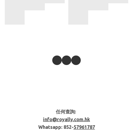
任何查詢:
info@royally.com.hk
Whatsapp: 852-
57961787