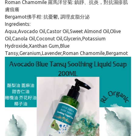
Roman Chamomile 羅馬洋甘菊: 鎮靜、抗炎，對抗濕疹肌
膚痕癢
Bergamot佛手柑: 抗憂鬱, 調理皮脂分泌
Ingredients:
Aqua,Avocado Oil,Castor Oil,Sweet Almond Oil,Olive
Oil,Canola Oil,Coconut Oil,Glycerin,Potassium
Hydroxide,Xanthan Gum,Blue
Tansy,Geranium,Lavender,Roman Chamomile,Bergamot