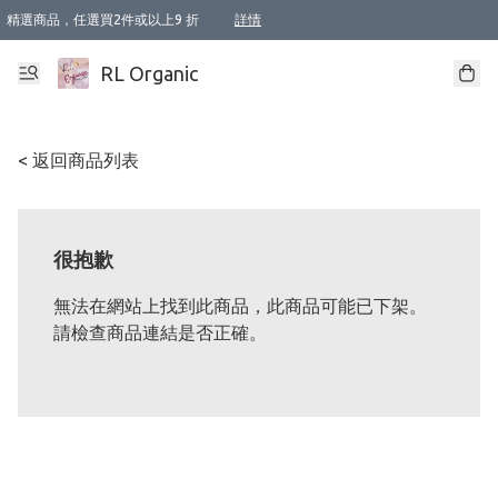
精選商品，任選買2件或以上9 折
詳情
XI周年優惠【新品自由選2件88折/3件85折】
XI周年優惠【Chakra 脈輪平衡自由選2件9折/3件85折/5件8折】
Florame 肌底自由選 2支9折 3支85折
XI周年優惠【蟲蟲退散 · 防衛結界﹞系列2件9折】
Sunki 任選2件95折
BIOFFICINA TOSCANA 任選2支9折 3支85折
Lamav 任選1件9折 2件85折
Mukti Organics 指定產品任選1件9折, 2件88折 3件85折
Intelligent Nutrients Skincare 任選2件9折
deodorant 任選2件88折
化妝品 任選2件95折
XI周年優惠【身心靈單品 任選2件9折/3件85折/5件8折】
XI周年優惠 【精油/香水 任選2件9折/3件85折/5件8折】
XI周年優惠【「關節到肌膚」全效養護 BODY OIL 組2件88折/3件85折】
XI周年優惠【夏日有機物理防曬套裝2件88折】
XI周年優惠【夏日潔面隨意選2件88折/3件85折】
XI周年優惠【逆齡奇蹟抗氧 11 自由選2件88折/3件85折/4件或以上8折】
新會員首次購物即享全單 95 折優惠！
成為VIP / VVIP 可享有生日月現金扣減獎賞優惠 !! 記得去賬户資料填上生日日期啦 !
選用順豐速運，滿$500 免運費
本地速遞 京東 送住宅/ 工商地址 $400 免運費
澳門訂單選用順豐速運，滿$800 免運費
詳情
詳情
詳情
詳情
詳情
詳情
詳情
詳情
詳情
詳情
詳情
詳情
詳情
詳情
詳情
詳情
詳情
RL Organic
< 返回商品列表
很抱歉
無法在網站上找到此商品，此商品可能已下架。
請檢查商品連結是否正確。