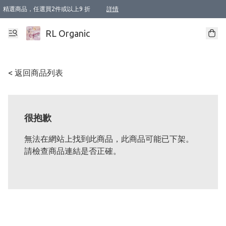
精選商品，任選買2件或以上9 折
詳情
XI周年優惠【新品自由選2件88折/3件85折】
XI周年優惠【Chakra 脈輪平衡自由選2件9折/3件85折/5件8折】
Florame 肌底自由選 2支9折 3支85折
XI周年優惠【蟲蟲退散 · 防衛結界﹞系列2件9折】
Sunki 任選2件95折
BIOFFICINA TOSCANA 任選2支9折 3支85折
Lamav 任選1件9折 2件85折
Mukti Organics 指定產品任選1件9折, 2件88折 3件85折
Intelligent Nutrients Skincare 任選2件9折
deodorant 任選2件88折
化妝品 任選2件95折
XI周年優惠【身心靈單品 任選2件9折/3件85折/5件8折】
XI周年優惠 【精油/香水 任選2件9折/3件85折/5件8折】
XI周年優惠【「關節到肌膚」全效養護 BODY OIL 組2件88折/3件85折】
XI周年優惠【夏日有機物理防曬套裝2件88折】
XI周年優惠【夏日潔面隨意選2件88折/3件85折】
XI周年優惠【逆齡奇蹟抗氧 11 自由選2件88折/3件85折/4件或以上8折】
新會員首次購物即享全單 95 折優惠！
成為VIP / VVIP 可享有生日月現金扣減獎賞優惠 !! 記得去賬户資料填上生日日期啦 !
選用順豐速運，滿$500 免運費
本地速遞 京東 送住宅/ 工商地址 $400 免運費
澳門訂單選用順豐速運，滿$800 免運費
詳情
詳情
詳情
詳情
詳情
詳情
詳情
詳情
詳情
詳情
詳情
詳情
詳情
詳情
詳情
詳情
詳情
RL Organic
< 返回商品列表
很抱歉
無法在網站上找到此商品，此商品可能已下架。
請檢查商品連結是否正確。