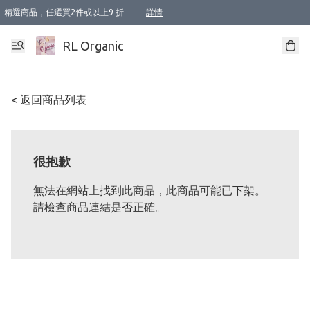
精選商品，任選買2件或以上9 折
詳情
XI周年優惠【新品自由選2件88折/3件85折】
XI周年優惠【Chakra 脈輪平衡自由選2件9折/3件85折/5件8折】
Florame 肌底自由選 2支9折 3支85折
XI周年優惠【蟲蟲退散 · 防衛結界﹞系列2件9折】
Sunki 任選2件95折
BIOFFICINA TOSCANA 任選2支9折 3支85折
Lamav 任選1件9折 2件85折
Mukti Organics 指定產品任選1件9折, 2件88折 3件85折
Intelligent Nutrients Skincare 任選2件9折
deodorant 任選2件88折
化妝品 任選2件95折
XI周年優惠【身心靈單品 任選2件9折/3件85折/5件8折】
XI周年優惠 【精油/香水 任選2件9折/3件85折/5件8折】
XI周年優惠【「關節到肌膚」全效養護 BODY OIL 組2件88折/3件85折】
XI周年優惠【夏日有機物理防曬套裝2件88折】
XI周年優惠【夏日潔面隨意選2件88折/3件85折】
XI周年優惠【逆齡奇蹟抗氧 11 自由選2件88折/3件85折/4件或以上8折】
新會員首次購物即享全單 95 折優惠！
成為VIP / VVIP 可享有生日月現金扣減獎賞優惠 !! 記得去賬户資料填上生日日期啦 !
選用順豐速運，滿$500 免運費
本地速遞 京東 送住宅/ 工商地址 $400 免運費
澳門訂單選用順豐速運，滿$800 免運費
詳情
詳情
詳情
詳情
詳情
詳情
詳情
詳情
詳情
詳情
詳情
詳情
詳情
詳情
詳情
詳情
詳情
RL Organic
< 返回商品列表
很抱歉
無法在網站上找到此商品，此商品可能已下架。
請檢查商品連結是否正確。