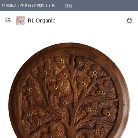
精選商品，任選買2件或以上9 折
詳情
XI周年優惠【新品自由選2件88折/3件85折】
XI周年優惠【Chakra 脈輪平衡自由選2件9折/3件85折/5件8折】
Florame 肌底自由選 2支9折 3支85折
XI周年優惠【蟲蟲退散 · 防衛結界﹞系列2件9折】
Sunki 任選2件95折
BIOFFICINA TOSCANA 任選2支9折 3支85折
Lamav 任選1件9折 2件85折
Mukti Organics 指定產品任選1件9折, 2件88折 3件85折
Intelligent Nutrients Skincare 任選2件9折
deodorant 任選2件88折
化妝品 任選2件95折
XI周年優惠【身心靈單品 任選2件9折/3件85折/5件8折】
XI周年優惠 【精油/香水 任選2件9折/3件85折/5件8折】
XI周年優惠【「關節到肌膚」全效養護 BODY OIL 組2件88折/3件85折】
XI周年優惠【夏日有機物理防曬套裝2件88折】
XI周年優惠【夏日潔面隨意選2件88折/3件85折】
XI周年優惠【逆齡奇蹟抗氧 11 自由選2件88折/3件85折/4件或以上8折】
新會員首次購物即享全單 95 折優惠！
成為VIP / VVIP 可享有生日月現金扣減獎賞優惠 !! 記得去賬户資料填上生日日期啦 !
選用順豐速運，滿$500 免運費
本地速遞 京東 送住宅/ 工商地址 $400 免運費
澳門訂單選用順豐速運，滿$800 免運費
詳情
詳情
詳情
詳情
詳情
詳情
詳情
詳情
詳情
詳情
詳情
詳情
詳情
詳情
詳情
詳情
詳情
RL Organic