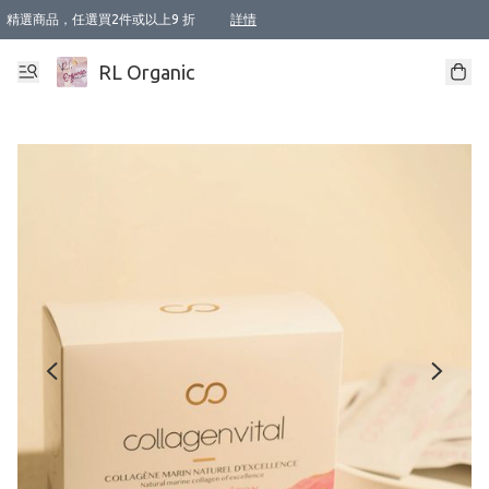
精選商品，任選買2件或以上9 折
詳情
XI周年優惠【新品自由選2件88折/3件85折】
XI周年優惠【Chakra 脈輪平衡自由選2件9折/3件85折/5件8折】
Florame 肌底自由選 2支9折 3支85折
XI周年優惠【蟲蟲退散 · 防衛結界﹞系列2件9折】
Sunki 任選2件95折
BIOFFICINA TOSCANA 任選2支9折 3支85折
Lamav 任選1件9折 2件85折
Mukti Organics 指定產品任選1件9折, 2件88折 3件85折
Intelligent Nutrients Skincare 任選2件9折
deodorant 任選2件88折
化妝品 任選2件95折
XI周年優惠【身心靈單品 任選2件9折/3件85折/5件8折】
XI周年優惠 【精油/香水 任選2件9折/3件85折/5件8折】
XI周年優惠【「關節到肌膚」全效養護 BODY OIL 組2件88折/3件85折】
XI周年優惠【夏日有機物理防曬套裝2件88折】
XI周年優惠【夏日潔面隨意選2件88折/3件85折】
XI周年優惠【逆齡奇蹟抗氧 11 自由選2件88折/3件85折/4件或以上8折】
新會員首次購物即享全單 95 折優惠！
成為VIP / VVIP 可享有生日月現金扣減獎賞優惠 !! 記得去賬户資料填上生日日期啦 !
選用順豐速運，滿$500 免運費
本地速遞 京東 送住宅/ 工商地址 $400 免運費
澳門訂單選用順豐速運，滿$800 免運費
詳情
詳情
詳情
詳情
詳情
詳情
詳情
詳情
詳情
詳情
詳情
詳情
詳情
詳情
詳情
詳情
詳情
RL Organic