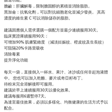
膽道功能。
膽鹼：肝臟解毒，限制膽固醇的累積並消除脂肪。
黑加侖：抗氧化劑，可以對抗細胞老化並減少發炎。 其高
濃度的維生素 C 可以消除儲存的脂肪。
建議因應個人需求選購一個配方並最少連續服用30天。
臨床實證庫續服用90天：
可增加90% 肌膚緊緻度 （減淡妊娠紋、橙皮紋及生長紋）
可阻隔20%卡路里吸收
清除毒素
提升淨化功能
每天一袋，直接倒入一杯水、果汁、冰沙或任何非起泡液體
中。 您也可以加入乾酪、麥片或奇亞籽布丁。
待粉末完全溶解後即可服用。
建議於早上連續服用30天以優化效果。
建議每服用6週暫停7天。
為達至最佳效果，必須以多樣化、均衡健康的生活方式予以
配合。