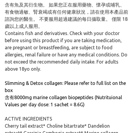
含有魚及其衍生物。 如果您正在服用藥物、懷孕或哺乳、
有食物過敏、腎衰竭或有任何健康狀況，請在使用本產品前
諮詢您的醫生。 不要服用超過建議的每日攝取量。 僅限 18
歲以上成人服用。
Contains fish and derivatives. Check with your doctor
before using this product if you are taking medication,
are pregnant or breastfeeding, are subject to food
allergies, renal failure or have any medical conditions. Do
not exceed the recommended daily intake. For adults
above 18yo only.
Slimming & Detox collagen: Please refer to full list on the
box
含有8000mg marine collagen biopeptides (Nutrituional
Values per day dose: 1 sachet = 8.6G)
ACTIVE INGREDIENTS
Cherry tail extract* Choline bitartrate* Dandelion