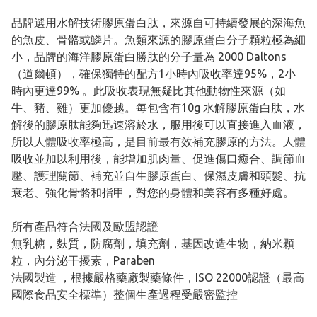
品牌選用水解技術膠原蛋白肽，來源自可持續發展的深海魚
的魚皮、骨骼或鱗片。魚類來源的膠原蛋白分子顆粒極為細
小，品牌的海洋膠原蛋白勝肽的分子量為 2000 Daltons
（道爾頓），確保獨特的配方1小時內吸收率達95%，2小
時內更達99% 。此吸收表現無疑比其他動物性來源（如
牛、豬、雞）更加優越。每包含有10g 水解膠原蛋白肽，水
解後的膠原肽能夠迅速溶於水，服用後可以直接進入血液，
所以人體吸收率極高，是目前最有效補充膠原的方法。人體
吸收並加以利用後，能增加肌肉量、促進傷口癒合、調節血
壓、護理關節、補充並自生膠原蛋白、保濕皮膚和頭髮、抗
衰老、強化骨骼和指甲，對您的身體和美容有多種好處。
所有產品符合法國及歐盟認證
無乳糖，麩質，防腐劑，填充劑，基因改造生物，納米顆
粒，內分泌干擾素，Paraben
法國製造 ，根據嚴格藥廠製藥條件，ISO 22000認證（最高
國際食品安全標準）整個生產過程受嚴密監控