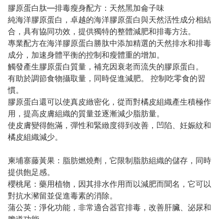
膠原蛋白肽—排毒瘦身配方：天然黑加侖子味
純海洋膠原蛋白，卓越的海洋膠原蛋白與天然活性成分相結
合，具有協同功效，提供獨特的整體減肥和排毒方法。
專業配方在海洋膠原蛋白勝肽中添加精選的天然排水和排毒
成分，加速身體平衡的控制和瘦體重的增加。
觸發產生膠原蛋白質量，補充因衰老而流失的膠原蛋白。
有助於調節食物攝取量，同時促進減肥。 控制吃零食的習
慣。
膠原蛋白還可以使真皮緻密化，從而對橘皮組織產生積極作
用，提高皮膚組織的質量並逐漸減少脂肪量。
使皮膚變得飽滿，彈性和緊緻度得到改善，凹陷、妊娠紋和
橘皮組織減少。
柬埔寨藤黃果：脂肪燃燒劑，它限制脂肪組織的儲存，同時
提供飽足感。
櫻桃尾：藥用植物，因其排水作用而以減肥而聞名，它可以
對抗水瀦留並促進毒素的消除。
蒲公英：淨化功能，非常適合器官排毒，改善肝臟、泌尿和