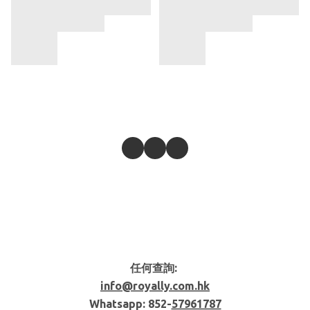
任何查詢:
info@royally.com.hk
Whatsapp: 852-
57961787