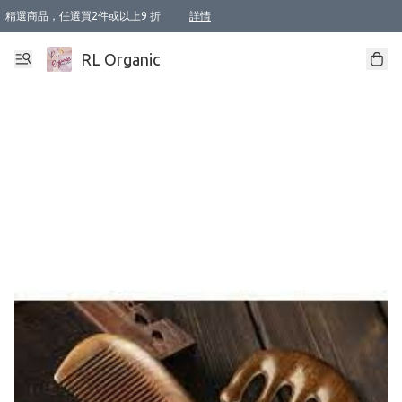
精選商品，任選買2件或以上9 折
詳情
XI周年優惠【新品自由選2件88折/3件85折】
XI周年優惠【Chakra 脈輪平衡自由選2件9折/3件85折/5件8折】
Florame 肌底自由選 2支9折 3支85折
XI周年優惠【蟲蟲退散 · 防衛結界﹞系列2件9折】
Sunki 任選2件95折
BIOFFICINA TOSCANA 任選2支9折 3支85折
Lamav 任選1件9折 2件85折
Mukti Organics 指定產品任選1件9折, 2件88折 3件85折
Intelligent Nutrients Skincare 任選2件9折
deodorant 任選2件88折
化妝品 任選2件95折
XI周年優惠【身心靈單品 任選2件9折/3件85折/5件8折】
XI周年優惠 【精油/香水 任選2件9折/3件85折/5件8折】
XI周年優惠【「關節到肌膚」全效養護 BODY OIL 組2件88折/3件85折】
XI周年優惠【夏日有機物理防曬套裝2件88折】
XI周年優惠【夏日潔面隨意選2件88折/3件85折】
XI周年優惠【逆齡奇蹟抗氧 11 自由選2件88折/3件85折/4件或以上8折】
新會員首次購物即享全單 95 折優惠！
成為VIP / VVIP 可享有生日月現金扣減獎賞優惠 !! 記得去賬户資料填上生日日期啦 !
選用順豐速運，滿$500 免運費
本地速遞 京東 送住宅/ 工商地址 $400 免運費
澳門訂單選用順豐速運，滿$800 免運費
詳情
詳情
詳情
詳情
詳情
詳情
詳情
詳情
詳情
詳情
詳情
詳情
詳情
詳情
詳情
詳情
詳情
RL Organic