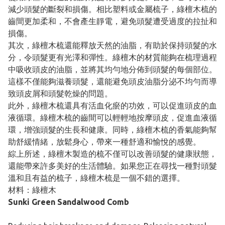
減少頭髮的斷裂和損傷。相比塑料或金屬梳子，綠檀木梳的
齒間更加柔和，不會產生靜電，避免頭髮遭受過度的拉扯和
損傷。
其次，綠檀木梳還能釋放天然的油脂，有助於保持頭髮的水
分，令頭髮更有光澤和彈性。綠檀木的材質能夠在梳理過程
中吸收頭皮的油脂，並將其均勻地分佈到頭髮的每個部位。
這樣不僅能夠滋養頭髮，還能避免頭皮油脂分泌不均勻而導
致頭皮屑和頭髮乾燥的問題。
此外，綠檀木梳還具有活血化瘀的功效，可以促進頭皮的血
液循環。綠檀木梳的齒間可以輕輕地按摩頭皮，促進血液循
環，增強頭髮的生長和健康。同時，綠檀木梳的香氣能夠幫
助舒緩情緒，放鬆身心，帶來一種舒適和愉悅的感覺。
綜上所述，綠檀木製造的梳不僅可以改善頭髮的健康狀態，
還能帶來許多美好的生活體驗。如果您正在尋找一種對頭髮
溫和且有益的梳子，綠檀木梳是一個不錯的選擇。
材料：綠檀木
Sunki Green Sandalwood Comb