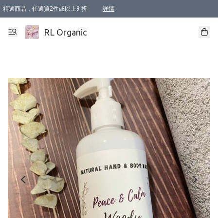
精選商品，任選買2件或以上9 折
詳情
XI周年優惠【新品自由選2件88折/3件85折】
XI周年優惠【Chakra 脈輪平衡自由選2件9折/3件85折/5件8折】
Florame 肌底自由選 2支9折 3支85折
XI周年優惠【蟲蟲退散 · 防衛結界﹞系列2件9折】
Sunki 任選2件95折
BIOFFICINA TOSCANA 任選2支9折 3支85折
Lamav 任選1件9折 2件85折
Mukti Organics 指定產品任選1件9折, 2件88折 3件85折
Intelligent Nutrients Skincare 任選2件9折
deodorant 任選2件88折
化妝品 任選2件95折
XI周年優惠【身心靈單品 任選2件9折/3件85折/5件8折】
XI周年優惠 【精油/香水 任選2件9折/3件85折/5件8折】
XI周年優惠【「關節到肌膚」全效養護 BODY OIL 組2件88折/3件85折】
XI周年優惠【夏日有機物理防曬套裝2件88折】
XI周年優惠【夏日潔面隨意選2件88折/3件85折】
XI周年優惠【逆齡奇蹟抗氧 11 自由選2件88折/3件85折/4件或以上8折】
新會員首次購物即享全單 95 折優惠！
成為VIP / VVIP 可享有生日月現金扣減獎賞優惠 !! 記得去賬户資料填上生日日期啦 !
選用順豐速運，滿$500 免運費
本地速遞 京東 送住宅/ 工商地址 $400 免運費
澳門訂單選用順豐速運，滿$800 免運費
詳情
詳情
詳情
詳情
詳情
詳情
詳情
詳情
詳情
詳情
詳情
詳情
詳情
詳情
詳情
詳情
詳情
RL Organic