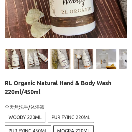
RL Organic Natural Hand & Body Wash
220ml/450ml
全天然洗手/沐浴露
WOODY 220ML
PURIFYING 220ML
PURIFYING 450ML
MOGRA 220ML