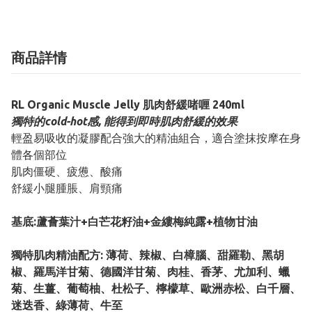
商品詳情
RL Organic Muscle Jelly 肌肉舒緩啫喱 240ml
獨特的cold-hot感, 能得到即時肌肉舒緩的效果
輕盈易吸收的凝膠配合強大的精油組合，適合塗抹按摩在身
體各個部位
肌肉僵硬、疲憊、酸痛
舒緩小腿腫脹、肩頸痛
基底:蘆薈葉汁+白芒花籽油+金縷梅純露+植物甘油
獨特肌肉精油配方: 薄荷、辣椒、白樟腦、甜羅勒、黑胡
椒、羅馬洋甘菊、德國洋甘菊、肉桂、香茅、尤加利、蠟
菊、生薑、葡萄柚、杜松子、檸檬草、歐洲赤松、白千層、
迷迭香、綠薄荷、牛至