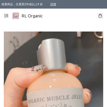
精選商品，任選買2件或以上9 折
詳情
XI周年優惠【新品自由選2件88折/3件85折】
XI周年優惠【Chakra 脈輪平衡自由選2件9折/3件85折/5件8折】
Florame 肌底自由選 2支9折 3支85折
XI周年優惠【蟲蟲退散 · 防衛結界﹞系列2件9折】
Sunki 任選2件95折
BIOFFICINA TOSCANA 任選2支9折 3支85折
Lamav 任選1件9折 2件85折
Mukti Organics 指定產品任選1件9折, 2件88折 3件85折
Intelligent Nutrients Skincare 任選2件9折
deodorant 任選2件88折
化妝品 任選2件95折
XI周年優惠【身心靈單品 任選2件9折/3件85折/5件8折】
XI周年優惠 【精油/香水 任選2件9折/3件85折/5件8折】
XI周年優惠【「關節到肌膚」全效養護 BODY OIL 組2件88折/3件85折】
XI周年優惠【夏日有機物理防曬套裝2件88折】
XI周年優惠【夏日潔面隨意選2件88折/3件85折】
XI周年優惠【逆齡奇蹟抗氧 11 自由選2件88折/3件85折/4件或以上8折】
新會員首次購物即享全單 95 折優惠！
成為VIP / VVIP 可享有生日月現金扣減獎賞優惠 !! 記得去賬户資料填上生日日期啦 !
選用順豐速運，滿$500 免運費
本地速遞 京東 送住宅/ 工商地址 $400 免運費
澳門訂單選用順豐速運，滿$800 免運費
詳情
詳情
詳情
詳情
詳情
詳情
詳情
詳情
詳情
詳情
詳情
詳情
詳情
詳情
詳情
詳情
詳情
RL Organic