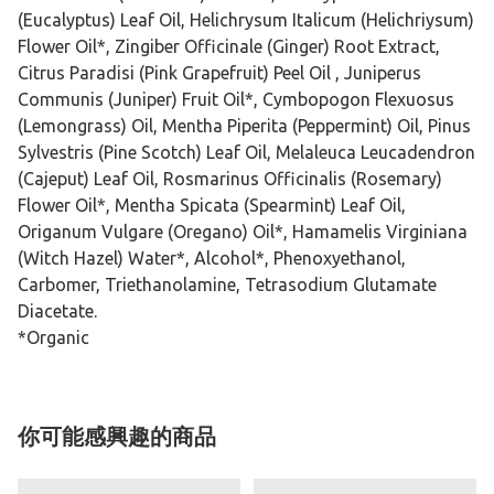
(Eucalyptus) Leaf Oil, Helichrysum Italicum (Helichriysum)
Flower Oil*, Zingiber Officinale (Ginger) Root Extract,
Citrus Paradisi (Pink Grapefruit) Peel Oil , Juniperus
Communis (Juniper) Fruit Oil*, Cymbopogon Flexuosus
(Lemongrass) Oil, Mentha Piperita (Peppermint) Oil, Pinus
Sylvestris (Pine Scotch) Leaf Oil, Melaleuca Leucadendron
(Cajeput) Leaf Oil, Rosmarinus Officinalis (Rosemary)
Flower Oil*, Mentha Spicata (Spearmint) Leaf Oil,
Origanum Vulgare (Oregano) Oil*, Hamamelis Virginiana
(Witch Hazel) Water*, Alcohol*, Phenoxyethanol,
Carbomer, Triethanolamine, Tetrasodium Glutamate
Diacetate.
*Organic
你可能感興趣的商品