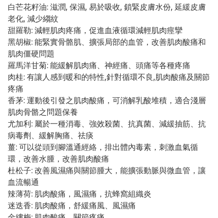
白芒花籽油: 滋潤, 保濕, 易於吸收, 鎖緊皮膚水份, 延緩皮膚
老化, 減少縐紋
甜羅勒: 減輕肌肉疼痛，促進血液循環減輕肌肉痙攣
黑胡椒: 能緊實骨骼肌、擴張局部的血管，改善肌肉酸痛和
肌肉僵硬問題
羅馬洋甘菊: 能緩解肌肉痛、神經痛、頭痛等各種疼痛
肉桂: 有讓人感到暖和的特性,針對循環不良,肌肉酸痛及關節
疼痛
香茅: 運動後引發之肌肉酸痛，可消解乳酸堆積，適合淺層
肌肉骨骼之問題保養
尤加利: 屬於一種消毒、強效殺菌、抗真菌、減緩抽筋、抗
病毒劑、緩解胸痛、祛痰
薑: 可以從頭到腳溫通經絡，排出體內毒素，刺激血氣循
環，改善水腫，改善肌肉酸痛
杜松子: 改善風濕痛與關節腫大，能擴張動脈與微血管，讓
血流暢通
辣薄荷: 肌肉酸痛，風濕痛，抗蜂窩組織炎
迷迭香: 肌肉酸痛，舒緩痛風、風濕痛
金縷梅: 肌肉酸痛，關節疼痛