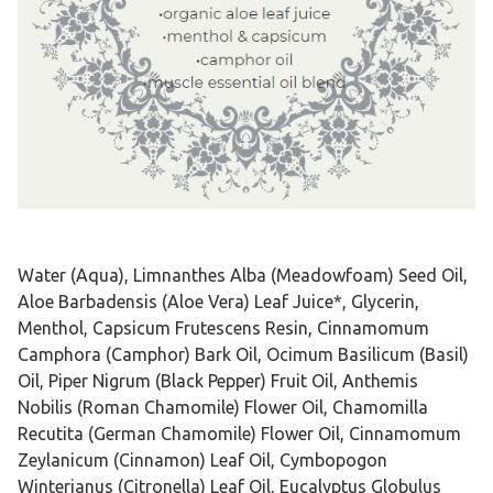
Water (Aqua), Limnanthes Alba (Meadowfoam) Seed Oil,
Aloe Barbadensis (Aloe Vera) Leaf Juice*, Glycerin,
Menthol, Capsicum Frutescens Resin, Cinnamomum
Camphora (Camphor) Bark Oil, Ocimum Basilicum (Basil)
Oil, Piper Nigrum (Black Pepper) Fruit Oil, Anthemis
Nobilis (Roman Chamomile) Flower Oil, Chamomilla
Recutita (German Chamomile) Flower Oil, Cinnamomum
Zeylanicum (Cinnamon) Leaf Oil, Cymbopogon
Winterianus (Citronella) Leaf Oil, Eucalyptus Globulus