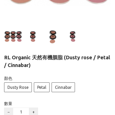
RL Organic 天然有機胭脂 (Dusty rose / Petal
/ Cinnabar)
顏色
Dusty Rose
Petal
Cinnabar
數量
−
+