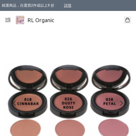
精選商品，任選買2件或以上9 折
詳情
XI周年優惠【新品自由選2件88折/3件85折】
XI周年優惠【Chakra 脈輪平衡自由選2件9折/3件85折/5件8折】
Florame 肌底自由選 2支9折 3支85折
XI周年優惠【蟲蟲退散 · 防衛結界﹞系列2件9折】
Sunki 任選2件95折
BIOFFICINA TOSCANA 任選2支9折 3支85折
Lamav 任選1件9折 2件85折
Mukti Organics 指定產品任選1件9折, 2件88折 3件85折
Intelligent Nutrients Skincare 任選2件9折
deodorant 任選2件88折
化妝品 任選2件95折
XI周年優惠【身心靈單品 任選2件9折/3件85折/5件8折】
XI周年優惠 【精油/香水 任選2件9折/3件85折/5件8折】
XI周年優惠【「關節到肌膚」全效養護 BODY OIL 組2件88折/3件85折】
XI周年優惠【夏日有機物理防曬套裝2件88折】
XI周年優惠【夏日潔面隨意選2件88折/3件85折】
XI周年優惠【逆齡奇蹟抗氧 11 自由選2件88折/3件85折/4件或以上8折】
新會員首次購物即享全單 95 折優惠！
成為VIP / VVIP 可享有生日月現金扣減獎賞優惠 !! 記得去賬户資料填上生日日期啦 !
選用順豐速運，滿$500 免運費
本地速遞 京東 送住宅/ 工商地址 $400 免運費
澳門訂單選用順豐速運，滿$800 免運費
詳情
詳情
詳情
詳情
詳情
詳情
詳情
詳情
詳情
詳情
詳情
詳情
詳情
詳情
詳情
詳情
詳情
RL Organic