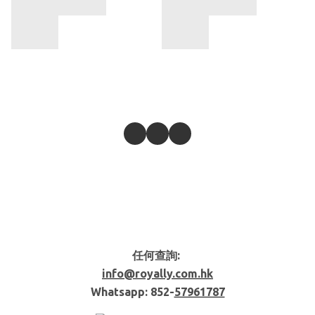
任何查詢:
info@royally.com.hk
Whatsapp: 852-
57961787