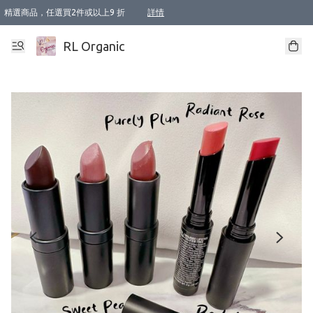
精選商品，任選買2件或以上9 折
詳情
XI周年優惠【新品自由選2件88折/3件85折】
XI周年優惠【Chakra 脈輪平衡自由選2件9折/3件85折/5件8折】
Florame 肌底自由選 2支9折 3支85折
XI周年優惠【蟲蟲退散 · 防衛結界﹞系列2件9折】
Sunki 任選2件95折
BIOFFICINA TOSCANA 任選2支9折 3支85折
Lamav 任選1件9折 2件85折
Mukti Organics 指定產品任選1件9折, 2件88折 3件85折
Intelligent Nutrients Skincare 任選2件9折
deodorant 任選2件88折
化妝品 任選2件95折
XI周年優惠【身心靈單品 任選2件9折/3件85折/5件8折】
XI周年優惠 【精油/香水 任選2件9折/3件85折/5件8折】
XI周年優惠【「關節到肌膚」全效養護 BODY OIL 組2件88折/3件85折】
XI周年優惠【夏日有機物理防曬套裝2件88折】
XI周年優惠【夏日潔面隨意選2件88折/3件85折】
XI周年優惠【逆齡奇蹟抗氧 11 自由選2件88折/3件85折/4件或以上8折】
新會員首次購物即享全單 95 折優惠！
成為VIP / VVIP 可享有生日月現金扣減獎賞優惠 !! 記得去賬户資料填上生日日期啦 !
選用順豐速運，滿$500 免運費
本地速遞 京東 送住宅/ 工商地址 $400 免運費
澳門訂單選用順豐速運，滿$800 免運費
詳情
詳情
詳情
詳情
詳情
詳情
詳情
詳情
詳情
詳情
詳情
詳情
詳情
詳情
詳情
詳情
詳情
RL Organic