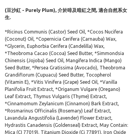
(豆沙紅 - Purely Plum), 介於啡及暗紅之間, 適合自然系女
生.
*Ricinus Communis (Castor) Seed Oil, *Cocos Nucifera
(Coconut) Oil, *Copernicia Cerifera (Carnauba) Wax,
*Glycerin, Euphorbia Cerifera (Candelilla) Wax,
*Theobroma Cacao (Cocoa) Seed Butter, *Simmondsia
Chinensis (Jojoba) Seed Oil, Mangifera Indica (Mango)
Seed Butter, *Persea Gratissima (Avocado), Theobroma
Grandiflorum (Cupuacu) Seed Butter, Tocopherol
(Vitamin E), *Vitis Vinifera (Grape) Seed Oil, *Vanilla
Planifolia Fruit Extract, *Origanum Vulgare (Oregano)
Leaf Extract, Thymus Vulgaris (Thyme) Extract,
*Cinnamomum Zeylanicum (Cinnamon) Bark Extract,
*Rosmarinus Officinalis (Rosemary) Leaf Extract,
Lavandula Angustifolia (Lavender) Flower Extract,
Hydrastis Canadensis (Goldenseal) Extract, May Contain:
Mica (CI 77019), Titanium Dioxide (Ci 77891), Iron Oxide