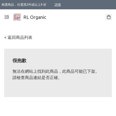
精選商品，任選買2件或以上9 折
詳情
XI周年優惠【新品自由選2件88折/3件85折】
XI周年優惠【Chakra 脈輪平衡自由選2件9折/3件85折/5件8折】
Florame 肌底自由選 2支9折 3支85折
XI周年優惠【蟲蟲退散 · 防衛結界﹞系列2件9折】
Sunki 任選2件95折
BIOFFICINA TOSCANA 任選2支9折 3支85折
Lamav 任選1件9折 2件85折
Mukti Organics 指定產品任選1件9折, 2件88折 3件85折
Intelligent Nutrients Skincare 任選2件9折
deodorant 任選2件88折
化妝品 任選2件95折
XI周年優惠【身心靈單品 任選2件9折/3件85折/5件8折】
XI周年優惠 【精油/香水 任選2件9折/3件85折/5件8折】
XI周年優惠【「關節到肌膚」全效養護 BODY OIL 組2件88折/3件85折】
XI周年優惠【夏日有機物理防曬套裝2件88折】
XI周年優惠【夏日潔面隨意選2件88折/3件85折】
XI周年優惠【逆齡奇蹟抗氧 11 自由選2件88折/3件85折/4件或以上8折】
新會員首次購物即享全單 95 折優惠！
成為VIP / VVIP 可享有生日月現金扣減獎賞優惠 !! 記得去賬户資料填上生日日期啦 !
選用順豐速運，滿$500 免運費
本地速遞 京東 送住宅/ 工商地址 $400 免運費
澳門訂單選用順豐速運，滿$800 免運費
詳情
詳情
詳情
詳情
詳情
詳情
詳情
詳情
詳情
詳情
詳情
詳情
詳情
詳情
詳情
詳情
詳情
RL Organic
< 返回商品列表
很抱歉
無法在網站上找到此商品，此商品可能已下架。
請檢查商品連結是否正確。