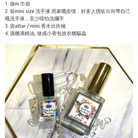
1. 做m 巾袋
2. 裝mini size 洗手液 而家嘅疫情，好多人慣咗出街帶自己
嘅洗手液，至少唔怕洗爛手
3. 袋attar / mini 香水出街補
4. 滴幾滴精油, 做成小香包放衣櫃驅蟲