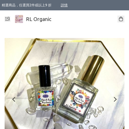
精選商品，任選買2件或以上9 折
詳情
XI周年優惠【新品自由選2件88折/3件85折】
XI周年優惠【Chakra 脈輪平衡自由選2件9折/3件85折/5件8折】
Florame 肌底自由選 2支9折 3支85折
XI周年優惠【蟲蟲退散 · 防衛結界﹞系列2件9折】
Sunki 任選2件95折
BIOFFICINA TOSCANA 任選2支9折 3支85折
Lamav 任選1件9折 2件85折
Mukti Organics 指定產品任選1件9折, 2件88折 3件85折
Intelligent Nutrients Skincare 任選2件9折
deodorant 任選2件88折
化妝品 任選2件95折
XI周年優惠【身心靈單品 任選2件9折/3件85折/5件8折】
XI周年優惠 【精油/香水 任選2件9折/3件85折/5件8折】
XI周年優惠【「關節到肌膚」全效養護 BODY OIL 組2件88折/3件85折】
XI周年優惠【夏日有機物理防曬套裝2件88折】
XI周年優惠【夏日潔面隨意選2件88折/3件85折】
XI周年優惠【逆齡奇蹟抗氧 11 自由選2件88折/3件85折/4件或以上8折】
新會員首次購物即享全單 95 折優惠！
成為VIP / VVIP 可享有生日月現金扣減獎賞優惠 !! 記得去賬户資料填上生日日期啦 !
選用順豐速運，滿$500 免運費
本地速遞 京東 送住宅/ 工商地址 $400 免運費
澳門訂單選用順豐速運，滿$800 免運費
詳情
詳情
詳情
詳情
詳情
詳情
詳情
詳情
詳情
詳情
詳情
詳情
詳情
詳情
詳情
詳情
詳情
RL Organic