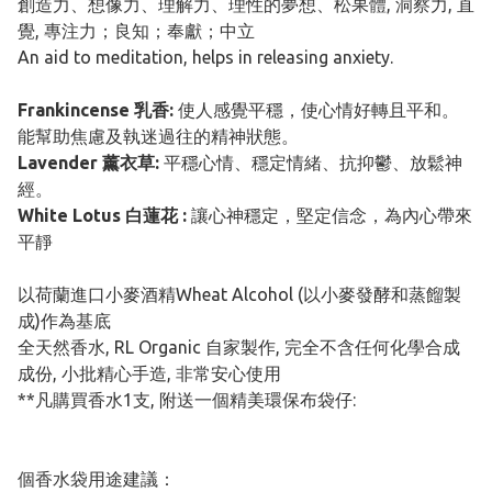
創造力、想像力、理解力、理性的夢想、松果體, 洞察力, 直
覺, 專注力；良知；奉獻；中立
An aid to meditation, helps in releasing anxiety.
Frankincense 乳香:
使人感覺平穩，使心情好轉且平和。
能幫助焦慮及執迷過往的精神狀態。
Lavender 薰衣草:
平穩心情、穩定情緒、抗抑鬱、放鬆神
經。
White Lotus 白蓮花 :
讓心神穩定，堅定信念，為內心帶來
平靜
以荷蘭進口小麥酒精Wheat Alcohol (以小麥發酵和蒸餾製
成)作為基底
全天然香水, RL Organic 自家製作, 完全不含任何化學合成
成份, 小批精心手造, 非常安心使用
**凡購買香水1支, 附送一個精美環保布袋仔:
個香水袋用途建議：