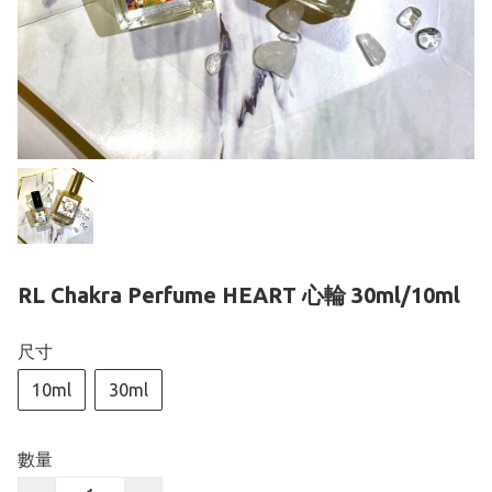
RL Chakra Perfume HEART 心輪 30ml/10ml
尺寸
10ml
30ml
數量