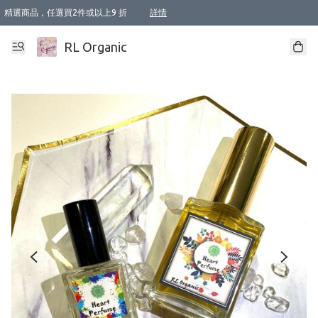
精選商品，任選買2件或以上9 折
詳情
XI周年優惠【新品自由選2件88折/3件85折】
XI周年優惠【Chakra 脈輪平衡自由選2件9折/3件85折/5件8折】
Florame 肌底自由選 2支9折 3支85折
XI周年優惠【蟲蟲退散 · 防衛結界﹞系列2件9折】
Sunki 任選2件95折
BIOFFICINA TOSCANA 任選2支9折 3支85折
Lamav 任選1件9折 2件85折
Mukti Organics 指定產品任選1件9折, 2件88折 3件85折
Intelligent Nutrients Skincare 任選2件9折
deodorant 任選2件88折
化妝品 任選2件95折
XI周年優惠【身心靈單品 任選2件9折/3件85折/5件8折】
XI周年優惠 【精油/香水 任選2件9折/3件85折/5件8折】
XI周年優惠【「關節到肌膚」全效養護 BODY OIL 組2件88折/3件85折】
XI周年優惠【夏日有機物理防曬套裝2件88折】
XI周年優惠【夏日潔面隨意選2件88折/3件85折】
XI周年優惠【逆齡奇蹟抗氧 11 自由選2件88折/3件85折/4件或以上8折】
新會員首次購物即享全單 95 折優惠！
成為VIP / VVIP 可享有生日月現金扣減獎賞優惠 !! 記得去賬户資料填上生日日期啦 !
選用順豐速運，滿$500 免運費
本地速遞 京東 送住宅/ 工商地址 $400 免運費
澳門訂單選用順豐速運，滿$800 免運費
詳情
詳情
詳情
詳情
詳情
詳情
詳情
詳情
詳情
詳情
詳情
詳情
詳情
詳情
詳情
詳情
詳情
RL Organic