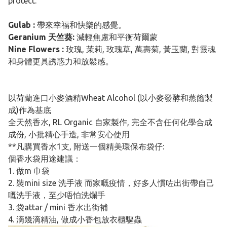
protect.
Gulab :
帶來幸福和快樂的感覺。
Geranium 天竺葵:
減輕焦慮和平衡荷爾蒙
Nine Flowers :
玫瑰, 茉莉, 玫瑰草, 萬壽菊, 黃玉蘭, 對靈魂
和身體更具誘惑力和放鬆感。
以荷蘭進口小麥酒精Wheat Alcohol (以小麥發酵和蒸餾製
成)作為基底
全天然香水, RL Organic 自家製作, 完全不含任何化學合成
成份, 小批精心手造, 非常安心使用
**凡購買香水1支, 附送一個精美環保布袋仔:
個香水袋用途建議：
1. 做m 巾袋
2. 裝mini size 洗手液 而家嘅疫情，好多人慣咗出街帶自己
嘅洗手液，至少唔怕洗爛手
3. 袋attar / mini 香水出街補
4. 滴幾滴精油, 做成小香包放衣櫃驅蟲