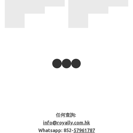
任何查詢:
info@royally.com.hk
Whatsapp: 852-
57961787