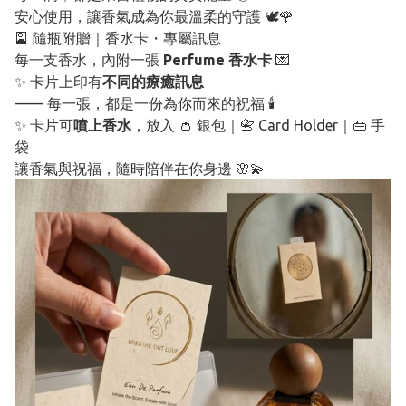
安心使用，讓香氣成為你最溫柔的守護 🕊️🌹
🎴 隨瓶附贈｜香水卡・專屬訊息
每一支香水，內附一張
Perfume 香水卡
💌
✨ 卡片上印有
不同的療癒訊息
—— 每一張，都是一份為你而來的祝福 🕯️
✨ 卡片可
噴上香水
，放入 👛 銀包｜📇 Card Holder｜👜 手
袋
讓香氣與祝福，隨時陪伴在你身邊 🌸💫