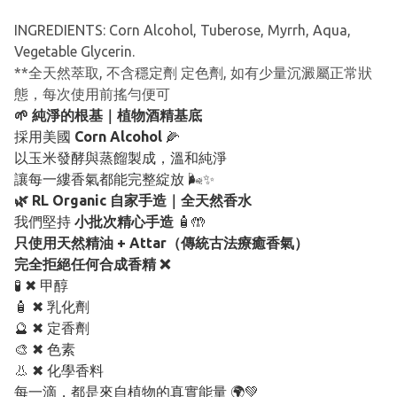
INGREDIENTS: Corn Alcohol, Tuberose, Myrrh, Aqua,
Vegetable Glycerin.
**全天然萃取, 不含穩定劑 定色劑, 如有少量沉澱屬正常狀
態，每次使用前搖勻便可
🌱 純淨的根基｜植物酒精基底
採用美國
Corn Alcohol
🌽
以玉米發酵與蒸餾製成，溫和純淨
讓每一縷香氣都能完整綻放 🌬️✨
🌿 RL Organic 自家手造｜全天然香水
我們堅持
小批次精心手造
🧴🤲
只使用天然精油 + Attar（傳統古法療癒香氣）
完全拒絕任何合成香精 ❌
🧪 ✖ 甲醇
🧴 ✖ 乳化劑
🔮 ✖ 定香劑
🎨 ✖ 色素
👃 ✖ 化學香料
每一滴，都是來自植物的真實能量 🌍💚