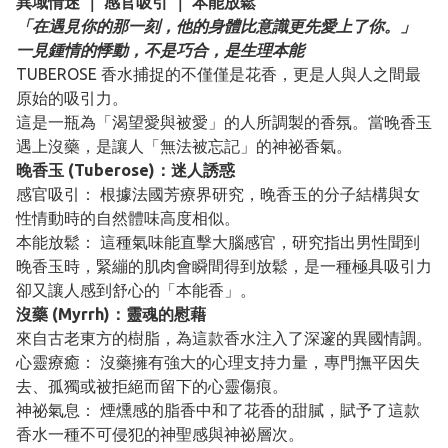
異域情迷 ｜ 感官吸引 ｜ 本能放鬆
「在遇見你的那一刻，他的身體比意識更先愛上了你。」
一見鍾情的悸動，不是巧合，是生理本能
TUBEROSE 香水捕捉的不僅僅是花香，更是人與人之間最
原始的吸引力。
這是一瓶為「渴望愛與被愛」的人所調製的香氛。當晚香玉
遇上沒藥，是讓人「無法被忘記」的神祕香氣。
晚香玉 (Tuberose)：迷人誘惑
感官吸引： 根據法國芳療界研究，晚香玉的分子結構與女
性情動時的自然體味高度相似。
本能放鬆： 這種氣味能直擊大腦感官，研究指出男性聞到
晚香玉時，緊繃的肌肉會瞬間得到放鬆，是一種極具吸引力
卻又讓人感到舒心的「本能香」。
沒藥 (Myrrh)：靈魂的慰藉
來自古老東方的樹脂，為這款香水注入了深邃的異國情調。
心靈療癒： 沒藥擁有強大的心理支持力量，專門撫平因失
去、孤獨或被拒絕而留下的心靈傷痕。
神祕氣息： 煙燻感的脂香中和了花香的甜膩，賦予了這款
香水一種不可侵犯的神聖感與神祕層次。