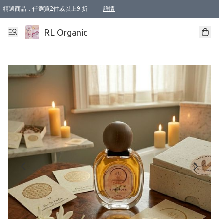
精選商品，任選買2件或以上9 折
詳情
XI周年優惠【新品自由選2件88折/3件85折】
XI周年優惠【Chakra 脈輪平衡自由選2件9折/3件85折/5件8折】
Florame 肌底自由選 2支9折 3支85折
XI周年優惠【蟲蟲退散 · 防衛結界﹞系列2件9折】
Sunki 任選2件95折
BIOFFICINA TOSCANA 任選2支9折 3支85折
Lamav 任選1件9折 2件85折
Mukti Organics 指定產品任選1件9折, 2件88折 3件85折
Intelligent Nutrients Skincare 任選2件9折
deodorant 任選2件88折
化妝品 任選2件95折
XI周年優惠【身心靈單品 任選2件9折/3件85折/5件8折】
XI周年優惠 【精油/香水 任選2件9折/3件85折/5件8折】
XI周年優惠【「關節到肌膚」全效養護 BODY OIL 組2件88折/3件85折】
XI周年優惠【夏日有機物理防曬套裝2件88折】
XI周年優惠【夏日潔面隨意選2件88折/3件85折】
XI周年優惠【逆齡奇蹟抗氧 11 自由選2件88折/3件85折/4件或以上8折】
新會員首次購物即享全單 95 折優惠！
成為VIP / VVIP 可享有生日月現金扣減獎賞優惠 !! 記得去賬户資料填上生日日期啦 !
選用順豐速運，滿$500 免運費
本地速遞 京東 送住宅/ 工商地址 $400 免運費
澳門訂單選用順豐速運，滿$800 免運費
詳情
詳情
詳情
詳情
詳情
詳情
詳情
詳情
詳情
詳情
詳情
詳情
詳情
詳情
詳情
詳情
詳情
RL Organic