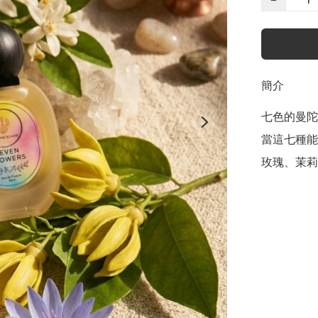
簡介
七色的曼陀羅💐
當這七種能
玫瑰、茉莉