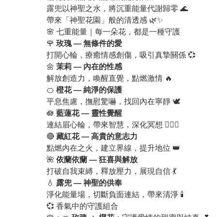
露兜以神聖之水，將沉重能量代謝歸零 🌊
帶來「神聖花園」般的清透感 🌿✨
🌸 七重能量｜每一朵花，都是一種守護
🌹
玫瑰 ― 無條件的愛
打開心輪，療癒情感創傷，吸引真摯關係 💞
🌼
茉莉 ― 內在的性感
解放創造力，喚醒直覺，點燃激情 🔥
🍊
橙花 ― 純淨的保護
平息焦慮，撫慰驚嚇，找回內在寧靜 🕊️
🪷
藍蓮花 ― 靈性覺醒
連結眉心輪，帶來智慧，深化冥想 🧘‍♀️✨
🔴
藏紅花 ― 高貴的意志力
點燃內在之火，建立界線，提升地位 👑
🌺
依蘭依蘭 ― 狂喜與解放
打破自我束縛，釋放壓力，展現自信 💃
💧
露兜 ― 神聖的供奉
淨化能量場，切斷負面連結，帶來清淨 🕯️
💞 香氣中的守護組合