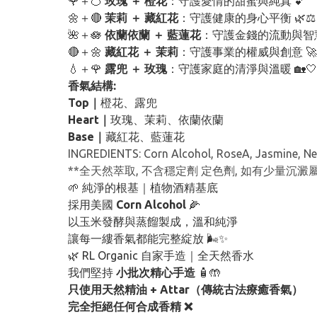
🌹＋🍊
玫瑰 ＋ 橙花
：守護愛情的甜蜜與純真 💕
🌼＋🔴
茉莉 ＋ 藏紅花
：守護健康的身心平衡 🌿⚖️
🌺＋🪷
依蘭依蘭 ＋ 藍蓮花
：守護金錢的流動與智慧
🔴＋🌼
藏紅花 ＋ 茉莉
：守護事業的權威與創意 🚀
💧＋🌹
露兜 ＋ 玫瑰
：守護家庭的清淨與溫暖 🏡🤍
香氣結構:
Top｜
橙花、露兜
Heart｜
玫瑰、茉莉、依蘭依蘭
Base｜
藏紅花、藍蓮花
INGREDIENTS: Corn Alcohol, RoseA, Jasmine, Nero
**全天然萃取, 不含穩定劑 定色劑, 如有少量
🌱 純淨的根基｜植物酒精基底
採用美國
Corn Alcohol
🌽
以玉米發酵與蒸餾製成，溫和純淨
讓每一縷香氣都能完整綻放 🌬️✨
🌿 RL Organic 自家手造｜全天然香水
我們堅持
小批次精心手造
🧴🤲
只使用天然精油 + Attar（傳統古法療癒香氣）
完全拒絕任何合成香精 ❌