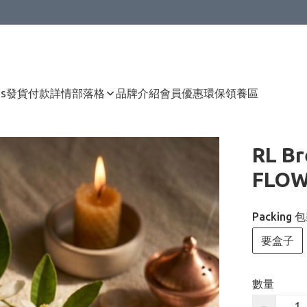
Us
發貨付款詳情
部落格
品牌介紹
會員優惠
環保領養區
RL B
FLO
Packing 
要盒子
數量
−