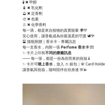
🧪 ✖ 甲醇
🧴 ✖ 乳化劑
🔮 ✖ 定香劑
🎨 ✖ 色素
👃 ✖ 化學香料
每一滴，都是來自植物的真實能量 🌍💚
安心使用，讓香氣成為你最溫柔的守護 🕊️🌹
🎴 隨瓶附贈｜香水卡・專屬訊息
每一支香水，內附一張
Perfume 香水卡
💌
✨ 卡片上印有
不同的療癒訊息
—— 每一張，都是一份為你而來的祝福 🕯️
✨ 卡片可
噴上香水
，放入 👛 銀包｜📇 Card Hold
讓香氣與祝福，隨時陪伴在你身邊 🌸💫