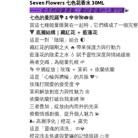
Seven Flowers 七色花香水 30ML
—— 全天然能量香氣，獻給靈魂的七重守護
💫
七色的曼陀羅💐🌷🌹🌸🌺🪷🌼
當這七種能量匯聚在一起時，它們構成了一個完整
🔻 底層結構｜藏紅花 ＋ 藍蓮花
這是一對「陰陽」組合 🌓
藏紅花的陽剛之火 🔥 帶來保護力與行動力
藍蓮花的陰柔之水 💧 賦予靈性深度與情緒緩衝
兩者交織，為能量扎根 🌱
🌀 中層綻放｜玫瑰 ＋ 茉莉 ＋ 依蘭依蘭
這是「心輪與臍輪」的共振 💖✨
玫瑰打開愛的接受度 🌹
茉莉解放創造力與性魅力 🌼
依蘭依蘭打破自我束縛 🌺
三者疊加，綻放由內而外的光采
療癒情感創傷、提升個人魅力 💫
🌬️ 高層淨化｜橙花 ＋ 露兜
這是「靈魂的清洗」 🧼💎
橙花洗去焦慮與驚嚇的記憶痕跡 🍊🌸