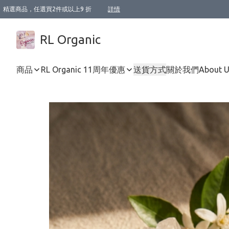
精選商品，任選買2件或以上9 折
詳情
XI周年優惠【新品自由選2件88折/3件85折】
XI周年優惠【Chakra 脈輪平衡自由選2件9折/3件85折/5件8折】
Florame 肌底自由選 2支9折 3支85折
XI周年優惠【蟲蟲退散 · 防衛結界﹞系列2件9折】
Sunki 任選2件95折
BIOFFICINA TOSCANA 任選2支9折 3支85折
Lamav 任選1件9折 2件85折
Mukti Organics 指定產品任選1件9折, 2件88折 3件85折
Intelligent Nutrients Skincare 任選2件9折
deodorant 任選2件88折
化妝品 任選2件95折
XI周年優惠【身心靈單品 任選2件9折/3件85折/5件8折】
XI周年優惠 【精油/香水 任選2件9折/3件85折/5件8折】
XI周年優惠【「關節到肌膚」全效養護 BODY OIL 組2件88折/3件85折】
XI周年優惠【夏日有機物理防曬套裝2件88折】
XI周年優惠【夏日潔面隨意選2件88折/3件85折】
XI周年優惠【逆齡奇蹟抗氧 11 自由選2件88折/3件85折/4件或以上8折】
新會員首次購物即享全單 95 折優惠！
成為VIP / VVIP 可享有生日月現金扣減獎賞優惠 !! 記得去賬户資料填上生日日期啦 !
選用順豐速運，滿$500 免運費
本地速遞 京東 送住宅/ 工商地址 $400 免運費
澳門訂單選用順豐速運，滿$800 免運費
詳情
詳情
詳情
詳情
詳情
詳情
詳情
詳情
詳情
詳情
詳情
詳情
詳情
詳情
詳情
詳情
詳情
RL Organic
商品
RL Organic 11周年優惠
送貨方式
關於我們
About 