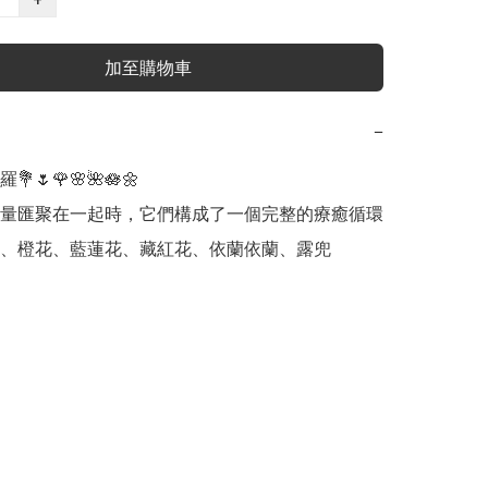
加至購物車
−
🌷🌹🌸🌺🪷🌼

量匯聚在一起時，它們構成了一個完整的療癒循環

、橙花、藍蓮花、藏紅花、依蘭依蘭、露兜