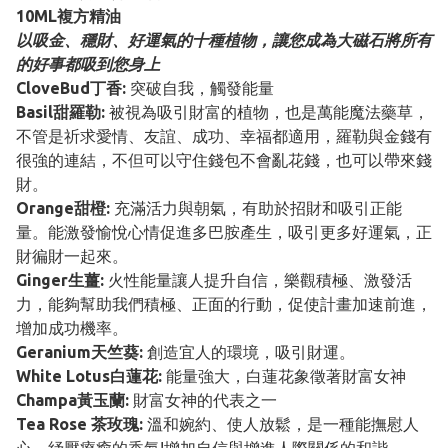
10ML複方精油
以吸金、穩財、好運氣的十種植物，讓您成為大磁石將所有
的好事都吸到您身上
CloveBud丁香:
突破自我，觸發能量
Basil甜羅勒:
被視為吸引財富的植物，也是萬能魔法藥草，
不管是祈求愛情、友誼、成功、幸福都適用，羅勒與金錢有
很強的連結，不但可以守住錢包不會亂花錢，也可以帶來錢
財。
Orange甜橙:
充滿活力與朝氣，有助於招財和吸引正能
量。能激發愉悅心情促進多巴胺產生，吸引更多好運氣，正
財徧財一起來。
Ginger生薑:
火性能量讓人提升自信，樂觀積極、激發活
力，能夠幫助我們積極、正面的行動，促使計畫加速前進，
增加成功機率。
Geranium天竺葵:
創造宜人的環境，吸引財運。
White Lotus白蓮花:
能量強大，白蓮花象徵著財富女神
Champa黃玉蘭:
財富女神的代表之一
Tea Rose 茶玫瑰:
溫和婉約、使人放鬆，是一種能撫慰人