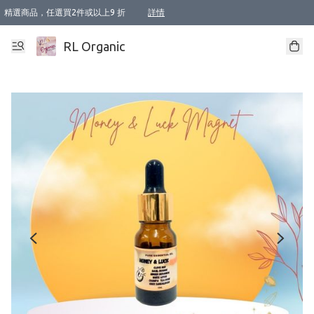
精選商品，任選買2件或以上9 折
詳情
XI周年優惠【新品自由選2件88折/3件85折】
XI周年優惠【Chakra 脈輪平衡自由選2件9折/3件85折/5件8折】
Florame 肌底自由選 2支9折 3支85折
XI周年優惠【蟲蟲退散 · 防衛結界﹞系列2件9折】
Sunki 任選2件95折
BIOFFICINA TOSCANA 任選2支9折 3支85折
Lamav 任選1件9折 2件85折
Mukti Organics 指定產品任選1件9折, 2件88折 3件85折
Intelligent Nutrients Skincare 任選2件9折
deodorant 任選2件88折
化妝品 任選2件95折
XI周年優惠【身心靈單品 任選2件9折/3件85折/5件8折】
XI周年優惠 【精油/香水 任選2件9折/3件85折/5件8折】
XI周年優惠【「關節到肌膚」全效養護 BODY OIL 組2件88折/3件85折】
XI周年優惠【夏日有機物理防曬套裝2件88折】
XI周年優惠【夏日潔面隨意選2件88折/3件85折】
XI周年優惠【逆齡奇蹟抗氧 11 自由選2件88折/3件85折/4件或以上8折】
新會員首次購物即享全單 95 折優惠！
成為VIP / VVIP 可享有生日月現金扣減獎賞優惠 !! 記得去賬户資料填上生日日期啦 !
選用順豐速運，滿$500 免運費
本地速遞 京東 送住宅/ 工商地址 $400 免運費
澳門訂單選用順豐速運，滿$800 免運費
詳情
詳情
詳情
詳情
詳情
詳情
詳情
詳情
詳情
詳情
詳情
詳情
詳情
詳情
詳情
詳情
詳情
RL Organic