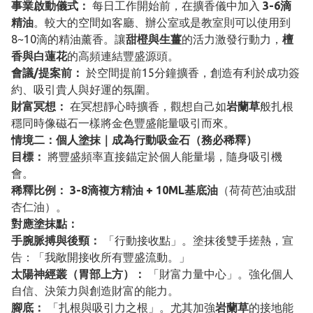
事業啟動儀式：
每日工作開始前，在擴香儀中加入
3-6滴
精油
。較大的空間如客廳、辦公室或是教室則可以使用到
8~10滴的精油薰香。讓
甜橙與生薑
的活力激發行動力，
檀
香與白蓮花
的高頻連結豐盛源頭。
會議/提案前：
於空間提前15分鐘擴香，創造有利於成功簽
約、吸引貴人與好運的氛圍。
財富冥想：
在冥想靜心時擴香，觀想自己如
岩蘭草
般扎根
穩同時像磁石一樣將金色豐盛能量吸引而來。
情境二：個人塗抹｜成為行動吸金石（務必稀釋）
目標：
將豐盛頻率直接錨定於個人能量場，隨身吸引機
會。
稀釋比例：
3-8滴複方精油 + 10ML基底油
（荷荷芭油或甜
杏仁油）。
對應塗抹點：
手腕脈搏與後頸：
「行動接收點」。塗抹後雙手搓熱，宣
告：「我敞開接收所有豐盛流動。」
太陽神經叢（胃部上方）：
「財富力量中心」。強化個人
自信、決策力與創造財富的能力。
腳底：
「扎根與吸引力之根」。尤其加強
岩蘭草
的接地能