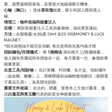
量，讓豐盛穩固落地，並透過大地磁場吸引機會。
心輪（胸口）：
塗抹
茶玫瑰
能量，吸引和諧人際與貴人
緣。
情境三：物件祝福與能量注入
目標：
將財富能量注入工具與象徵物，強化實質連結。
方法：
自製噴霧:水/純露 50ml 加20-30滴MONEY & LUCK
MAGNET
*因水跟精油不能完全溶解, 每次使用前先搖均後才噴
招財錢包/存摺儀式：
將
1滴精油
滴在棉片上/噴灑噴霧，
放入錢包夾層或與存摺放在一起。每月重複一次，象徵財庫
能量更新。
生意工具/招財物：
在計算機、POS機、名片盒、招財擺件
（如金蟾、貔貅）上，用稀釋後的油極輕微地擦拭（避開電
子產品孔洞），為其開光賦能。
重要文件祝福：
在合約、標書、發票本上方進行薰香，邀
請
白蓮花與黃玉蘭
代表的財富女神能量加持。