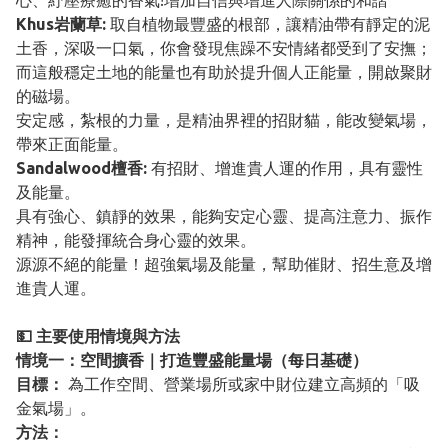
心、紓壓療癒的香氣!增加自信與增進人際關係的和諧
Khus岩蘭草:
取自植物最豐盛的根部，讓精油帶有靜定的泥
土香，深吸一口氣，你會發現焦躁不安情緒都受到了安撫；
而這般穩定土地的能量也有助於提升個人正能量，開啟聚財
的磁場。
安定感，紮根的力量，是精油界裡的招財貓，能改變氣場，
帶來正面能量。
Sandalwood檀香:
有招財、增進貴人運的作用，具有靈性
及能量。
具有強心、鎮靜的效果，能夠安定心靈、提高注意力、振作
精神，能發揮統合身心靈的效果。
源源不絕的能量！超強氣場及能量，幫助催財、招生意及增
進貴人運。
💵 主要使用情境與方法
情境一：空間擴香｜打造豐盛能量場（每日基礎）
目標：
為工作空間、營業場所或家中財位建立高頻的「吸
金氣場」。
方法：