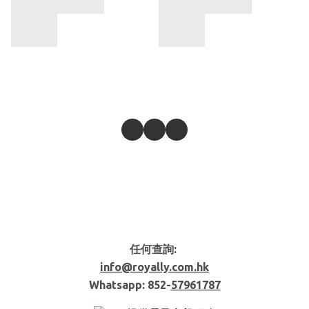
任何查詢:
info@royally.com.hk
Whatsapp: 852-
57961787