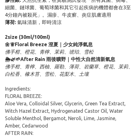
膠性銀:
天然抗生素，在實驗測試發現「所有真菌、病毒、
細菌、鏈球菌、葡萄球菌和其它引起疾病的機體都會在3至
4分鐘內被殺死」。濕疹、牛皮癬、炎症肌膚適用
薄荷:
氣味清新，即時清涼
2size (30ml/100ml)
🌼🧚Floral Breeze 澄夏｜少女純淨氣息
佛手柑、橙花、青檸、茉莉、琥珀、雪松
🌦️🌿🌱After Rain 雨後曠野｜中性大自然清新氣息
佛手柑、青檸、西柚、羅勒、薄荷、岩蘭草、橙花、茉莉、
白松香、橡木苔、雪松、花梨木、土壤
Ingredients:
FLORAL BREEZE:
Aloe Vera, Colloidal Silver, Glycerin, Green Tea Extract,
Witch Hazel Extract, Hydrogenated Castor Oil, Water
Soluble Menthol, Bergamot, Neroli, Lime, Jasmine,
Amber, Cedarwood
AFTER RAIN: