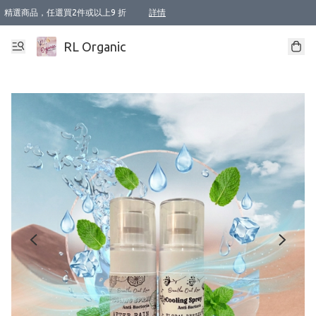
精選商品，任選買2件或以上9 折
詳情
XI周年優惠【新品自由選2件88折/3件85折】
XI周年優惠【Chakra 脈輪平衡自由選2件9折/3件85折/5件8折】
Florame 肌底自由選 2支9折 3支85折
XI周年優惠【蟲蟲退散 · 防衛結界﹞系列2件9折】
Sunki 任選2件95折
BIOFFICINA TOSCANA 任選2支9折 3支85折
Lamav 任選1件9折 2件85折
Mukti Organics 指定產品任選1件9折, 2件88折 3件85折
Intelligent Nutrients Skincare 任選2件9折
deodorant 任選2件88折
化妝品 任選2件95折
XI周年優惠【身心靈單品 任選2件9折/3件85折/5件8折】
XI周年優惠 【精油/香水 任選2件9折/3件85折/5件8折】
XI周年優惠【「關節到肌膚」全效養護 BODY OIL 組2件88折/3件85折】
XI周年優惠【夏日有機物理防曬套裝2件88折】
XI周年優惠【夏日潔面隨意選2件88折/3件85折】
XI周年優惠【逆齡奇蹟抗氧 11 自由選2件88折/3件85折/4件或以上8折】
新會員首次購物即享全單 95 折優惠！
成為VIP / VVIP 可享有生日月現金扣減獎賞優惠 !! 記得去賬户資料填上生日日期啦 !
選用順豐速運，滿$500 免運費
本地速遞 京東 送住宅/ 工商地址 $400 免運費
澳門訂單選用順豐速運，滿$800 免運費
詳情
詳情
詳情
詳情
詳情
詳情
詳情
詳情
詳情
詳情
詳情
詳情
詳情
詳情
詳情
詳情
詳情
RL Organic