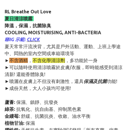
RL Breathe Out Love
夏日清涼噴霧
降溫，保濕，抗菌除臭
COOLING, MOISTURISING, ANTI-BACTERIA
睇IG 示範:
CLICK
夏天常常汗流浹背，尤其是戶外活動、運動、上班上學途
中、悶熱的室內空間或車箱環境等
►
不含酒精
，
不含化學清涼劑
，多功能於一身
►可以隨時使用清涼噴霧於皮膚/衣服，即時能感受到清涼
清新! 還能香體除臭!
►噴灑在皮膚上不但沒有刺激性，還具
保濕及抗菌
功能!
►成份天然，大人小孩均可使用!
蘆薈:
保濕、鎮靜、抗發炎
綠茶:
抗氧化、抗自由基、抑制黑色素
金縷莓:
舒緩、抗菌抗炎、收斂、油水平衡
植物甘油:
保濕