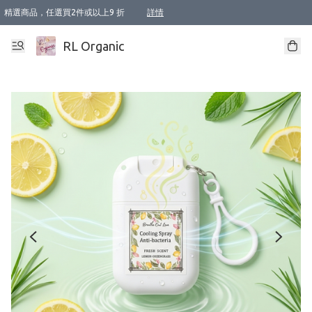
精選商品，任選買2件或以上9 折
詳情
XI周年優惠【新品自由選2件88折/3件85折】
XI周年優惠【Chakra 脈輪平衡自由選2件9折/3件85折/5件8折】
Florame 肌底自由選 2支9折 3支85折
XI周年優惠【蟲蟲退散 · 防衛結界﹞系列2件9折】
Sunki 任選2件95折
BIOFFICINA TOSCANA 任選2支9折 3支85折
Lamav 任選1件9折 2件85折
Mukti Organics 指定產品任選1件9折, 2件88折 3件85折
Intelligent Nutrients Skincare 任選2件9折
deodorant 任選2件88折
化妝品 任選2件95折
XI周年優惠【身心靈單品 任選2件9折/3件85折/5件8折】
XI周年優惠 【精油/香水 任選2件9折/3件85折/5件8折】
XI周年優惠【「關節到肌膚」全效養護 BODY OIL 組2件88折/3件85折】
XI周年優惠【夏日有機物理防曬套裝2件88折】
XI周年優惠【夏日潔面隨意選2件88折/3件85折】
XI周年優惠【逆齡奇蹟抗氧 11 自由選2件88折/3件85折/4件或以上8折】
新會員首次購物即享全單 95 折優惠！
成為VIP / VVIP 可享有生日月現金扣減獎賞優惠 !! 記得去賬户資料填上生日日期啦 !
選用順豐速運，滿$500 免運費
本地速遞 京東 送住宅/ 工商地址 $400 免運費
澳門訂單選用順豐速運，滿$800 免運費
詳情
詳情
詳情
詳情
詳情
詳情
詳情
詳情
詳情
詳情
詳情
詳情
詳情
詳情
詳情
詳情
詳情
RL Organic