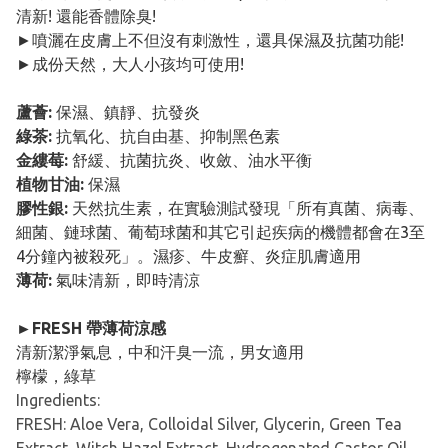
清新! 還能香體除臭!
►噴灑在皮膚上不但沒有刺激性，還具保濕及抗菌功能!
►成份天然，大人小孩均可使用!
蘆薈:
保濕、鎮靜、抗發炎
綠茶:
抗氧化、抗自由基、抑制黑色素
金縷莓:
舒緩、抗菌抗炎、收斂、油水平衡
植物甘油:
保濕
膠性銀:
天然抗生素，在實驗測試發現「所有真菌、病毒、
細菌、鏈球菌、葡萄球菌和其它引起疾病的機體都會在3至
4分鐘內被殺死」。濕疹、牛皮癬、炎症肌膚適用
薄荷:
氣味清新，即時清涼
►FRESH 帶薄荷涼感
清新潔淨氣息，中和汗臭一流，男女適用
檸檬，綠草
Ingredients:
FRESH: Aloe Vera, Colloidal Silver, Glycerin, Green Tea